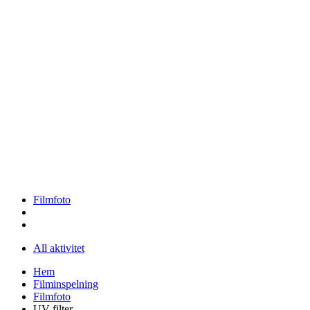
Filmfoto
All aktivitet
Hem
Filminspelning
Filmfoto
UV-filter