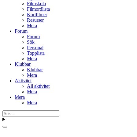
Filmskola
Filmordlista
Kortfilmer
Resurser
Mera
Forum
Forum
Sök
Personal
Topplista
Mera
Klubbar
Klubbar
Mera
Aktivitet
All aktivitet
Mera
Mera
Mera