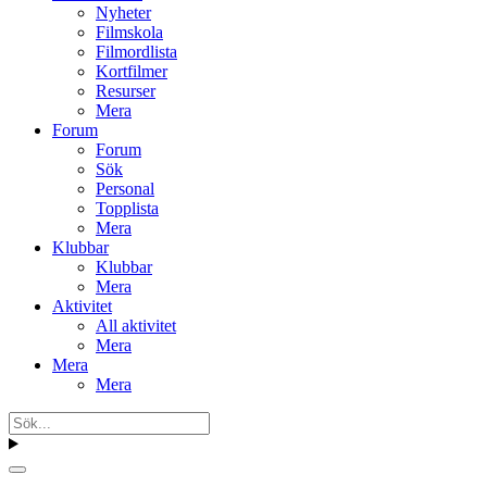
Nyheter
Filmskola
Filmordlista
Kortfilmer
Resurser
Mera
Forum
Forum
Sök
Personal
Topplista
Mera
Klubbar
Klubbar
Mera
Aktivitet
All aktivitet
Mera
Mera
Mera