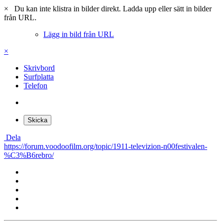
×
Du kan inte klistra in bilder direkt. Ladda upp eller sätt in bilder
från URL.
Lägg in bild från URL
×
Skrivbord
Surfplatta
Telefon
Skicka
Dela
https://forum.voodoofilm.org/topic/1911-televizion-n00festivalen-
%C3%B6rebro/