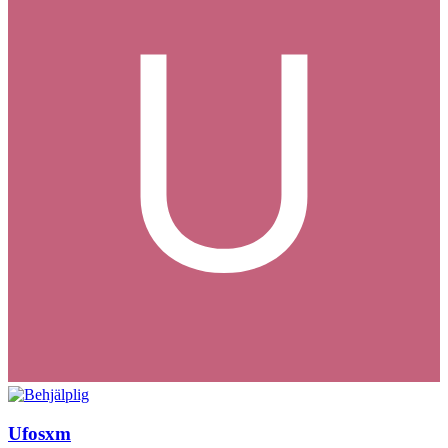
Ufosxm