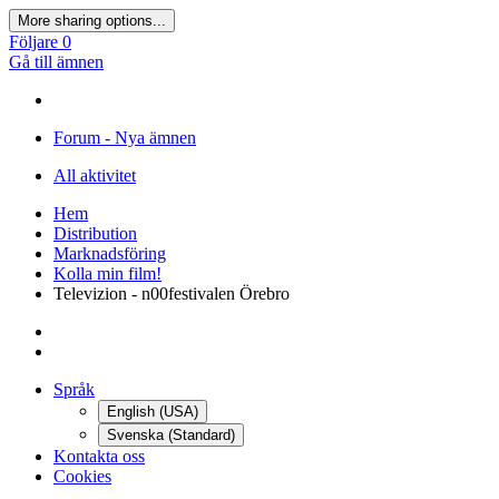
More sharing options...
Följare
0
Gå till ämnen
Forum - Nya ämnen
All aktivitet
Hem
Distribution
Marknadsföring
Kolla min film!
Televizion - n00festivalen Örebro
Språk
English (USA)
Svenska (Standard)
Kontakta oss
Cookies