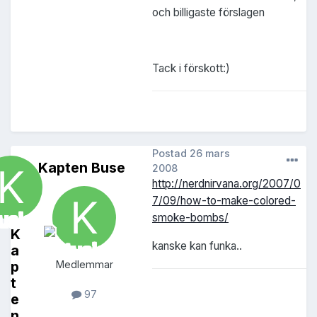
och billigaste förslagen
Tack i förskott:)
Postad
26 mars
Kapten Buse
2008
http://nerdnirvana.org/2007/0
7/09/how-to-make-colored-
smoke-bombs/
K
kanske kan funka..
a
p
Medlemmar
t
97
e
n