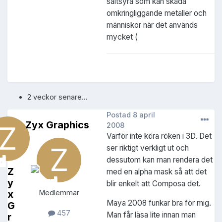
saltsyra som kan skada
omkringliggande metaller och
människor när det används
mycket (
2 veckor senare...
Postad
8 april
Zyx Graphics
2008
Varför inte köra röken i 3D. Det
ser riktigt verkligt ut och
dessutom kan man rendera det
Z
med en alpha mask så att det
y
blir enkelt att Composa det.
x
Medlemmar
Maya 2008 funkar bra för mig.
G
457
Man får läsa lite innan man
r