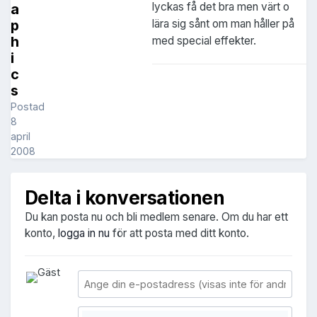
lyckas få det bra men värt o
a
p
lära sig sånt om man håller på
h
med special effekter.
i
c
s
Postad
8
april
2008
Delta i konversationen
Du kan posta nu och bli medlem senare. Om du har ett
konto,
logga in nu
för att posta med ditt konto.