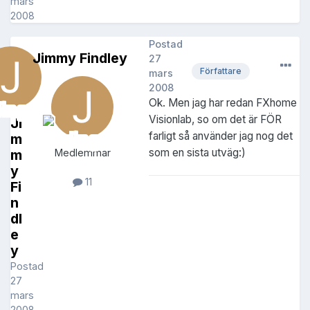
mars
2008
Postad
Jimmy Findley
27
Författare
mars
2008
Ok. Men jag har redan FXhome
Visionlab, so om det är FÖR
Ji
farligt så använder jag nog det
m
som en sista utväg:)
m
Medlemmar
y
11
Fi
n
dl
e
y
Postad
27
mars
2008