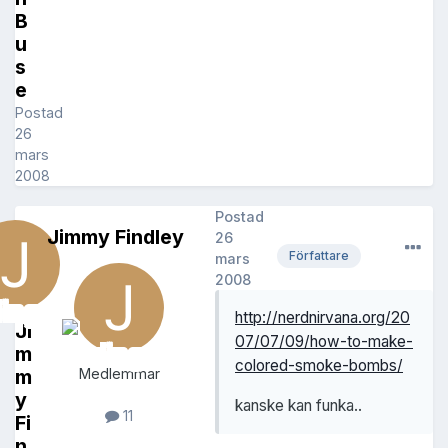
B
u
s
e
Postad
26
mars
2008
Postad
Jimmy Findley
26
Författare
mars
2008
http://nerdnirvana.org/20
Ji
07/07/09/how-to-make-
m
colored-smoke-bombs/
m
Medlemmar
y
kanske kan funka..
11
Fi
n