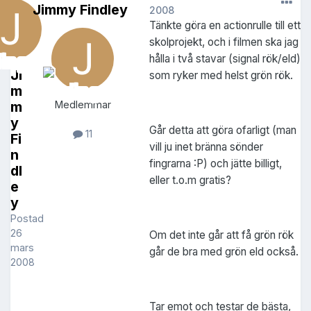
Jimmy Findley
2008
Tänkte göra en actionrulle till ett
skolprojekt, och i filmen ska jag
hålla i två stavar (signal rök/eld)
Ji
som ryker med helst grön rök.
m
m
Medlemmar
y
Går detta att göra ofarligt (man
11
Fi
vill ju inet bränna sönder
n
fingrarna :P) och jätte billigt,
dl
eller t.o.m gratis?
e
y
Postad
26
Om det inte går att få grön rök
mars
går de bra med grön eld också.
2008
Tar emot och testar de bästa,