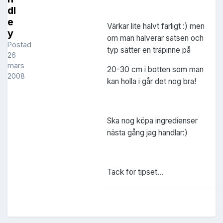
dl
e
Värkar lite halvt farligt :) men
y
om man halverar satsen och
Postad
typ sätter en träpinne på
26
mars
20-30 cm i botten som man
2008
kan holla i går det nog bra!
Ska nog köpa ingredienser
nästa gång jag handlar:)
Tack för tipset...