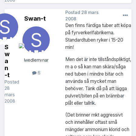
Postad
28 mars
Swan-t
2008
Den finns färdiga tuber att köpa
på fyrverkerifabrikerna.
Standardtuben ryker i 15-20
S
min!
w
Men det är inte tillståndspliktigt,
a
Medlemmar
m a o så kan man skära/såga
n
6
ned tuben i mindre bitar och
-t
använda så mycket man
Postad
behöver. Tänk då på att lägga
28
mars
pulvret/biten på en brännbar
2008
plåt eller tallrik.
(Det brinner mkt aggressivt
och innehåller oftast små
mängder ammonium klorid och