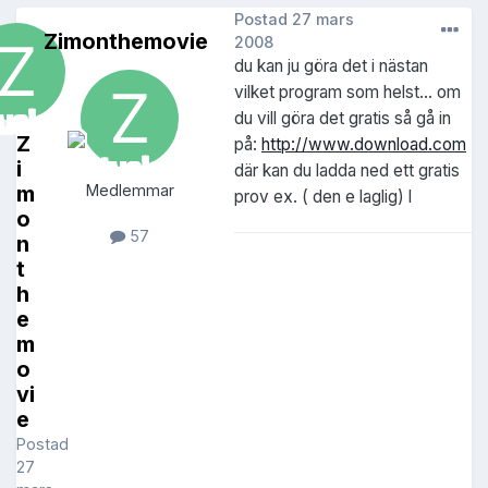
Postad
27 mars
Zimonthemovie
2008
du kan ju göra det i nästan
vilket program som helst... om
du vill göra det gratis så gå in
Z
på:
http://www.download.com
i
där kan du ladda ned ett gratis
m
Medlemmar
prov ex. ( den e laglig) l
o
57
n
t
h
e
m
o
vi
e
Postad
27