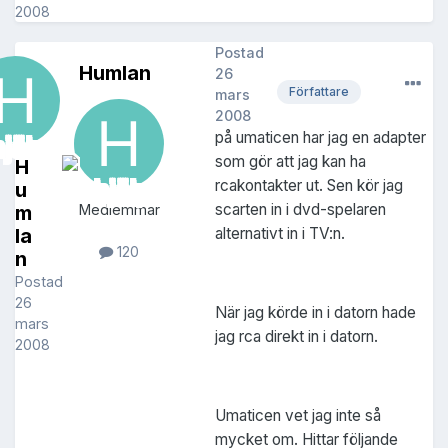
2008
Postad
Humlan
26
Författare
mars
2008
på umaticen har jag en adapter
som gör att jag kan ha
H
rcakontakter ut. Sen kör jag
u
scarten in i dvd-spelaren
m
Medlemmar
la
alternativt in i TV:n.
120
n
Postad
26
När jag körde in i datorn hade
mars
jag rca direkt in i datorn.
2008
Umaticen vet jag inte så
mycket om. Hittar följande