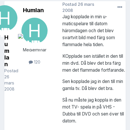
Postad
26 mars
Humlan
2008
Jag kopplade in min u-
maticspelare till datorn
häromdagen och det blev
H
svartvit bild med färg som
u
flammade hela tiden.
m
Medlemmar
KOpplade sen istället in den till
la
120
min dvd. Då blev det bra färg
n
men det flammade fortfarande.
Postad
26
Sen kopplade jag in den till min
mars
gamla tv. Då blev det bra.
2008
Så nu måste jag koppla in den
mot TV- spela in på VHS -
Dubba till DVD och sen över till
datorn.