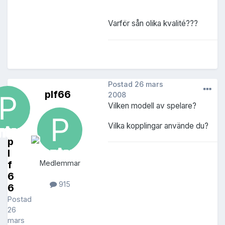
Varför sån olika kvalité???
Postad
26 mars
plf66
2008
Vilken modell av spelare?
Vilka kopplingar använde du?
p
l
f
Medlemmar
6
915
6
Postad
26
mars