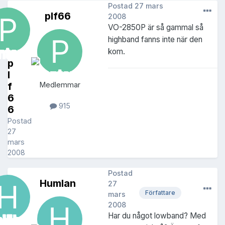
Postad
27 mars
plf66
2008
VO-2850P är så gammal så
highband fanns inte när den
kom.
p
l
f
Medlemmar
6
915
6
Postad
27
mars
2008
Postad
Humlan
27
Författare
mars
2008
Har du något lowband? Med