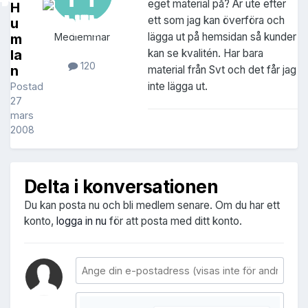
eget material på? Är ute efter
H
ett som jag kan överföra och
u
lägga ut på hemsidan så kunder
m
Medlemmar
la
kan se kvalitén. Har bara
120
n
material från Svt och det får jag
inte lägga ut.
Postad
27
mars
2008
Delta i konversationen
Du kan posta nu och bli medlem senare. Om du har ett
konto,
logga in nu
för att posta med ditt konto.