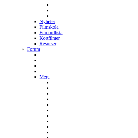
Nyheter
Filmskola
Filmordlista
Kortfilmer
Resurser
Forum
Mera