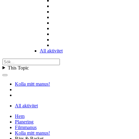
All aktivitet
This Topic
Kolla mitt manus!
All aktivitet
Hem
Planering
Filmmanus
Kolla mitt manus!
Bärs & Basket