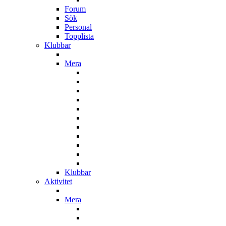
Forum
Sök
Personal
Topplista
Klubbar
Mera
Klubbar
Aktivitet
Mera