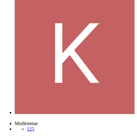
Kaj44
Postad
7 oktober 2006
Kaj44