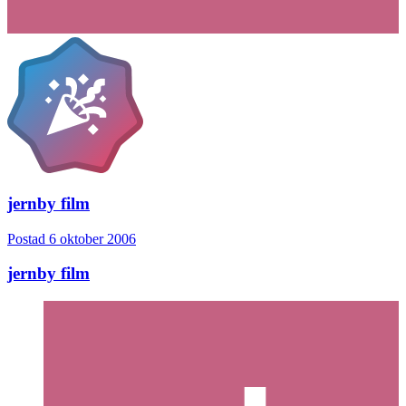
jernby film
Postad
6 oktober 2006
jernby film