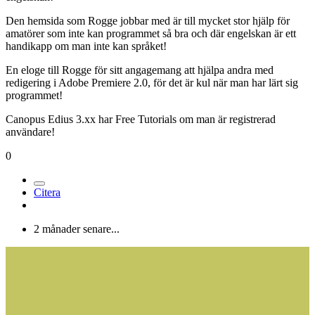
Rogge har helt rätt, det är bättre att lära sig programmen på engelska
och använda ett lexikon om man inte förstår vissa ord, detta har jag
själv god erfarenhet av eftersom jag bara har läst engelska i två år i
grundskolan.
Jag började med videoredigering på dator för ca fem år sedan och
har haft stora problem med just engelskan och facktermer, men jag
har varit envis och idag kan jag lösa många "Keyframes" trots att jag
snart fyller 62-år och blir trögare och trögare i inlärningen.
Jag började redigera i Pinnacle DV500 DVD senare i Matrox
rt.x100suite som tyvärr inte fungerade på min dator men som
innehöll Premiere 1.5 som jag tyckte var trevligt att jobba i.
Idag jobbar jag i Canopus Edius 3.62 Pro trots begränsningarna i
engelskan!
Den hemsida som Rogge jobbar med är till mycket stor hjälp för
amatörer som inte kan programmet så bra och där engelskan är ett
handikapp om man inte kan språket!
En eloge till Rogge för sitt angagemang att hjälpa andra med
redigering i Adobe Premiere 2.0, för det är kul när man har lärt sig
programmet!
Canopus Edius 3.xx har Free Tutorials om man är registrerad