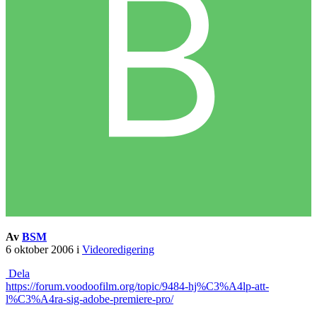
Av
BSM
6 oktober 2006
i
Videoredigering
Dela
https://forum.voodoofilm.org/topic/9484-hj%C3%A4lp-att-
l%C3%A4ra-sig-adobe-premiere-pro/