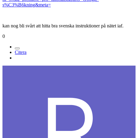
s%C3%B6kning&meta=
kan nog bli svårt att hitta bra svenska instruktioner på nätet iaf.
0
Citera