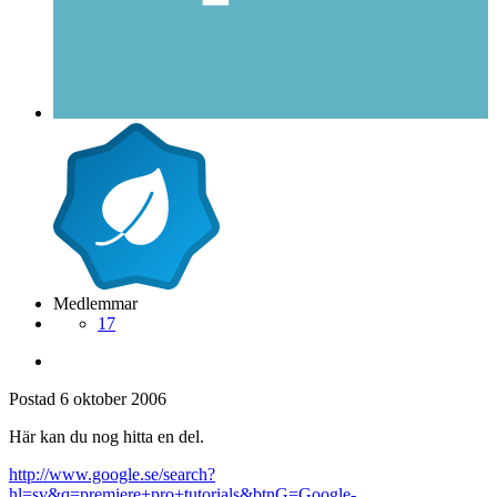
Medlemmar
17
Postad
6 oktober 2006
Här kan du nog hitta en del.
http://www.google.se/search?
hl=sv&q=premiere+pro+tutorials&btnG=Google-