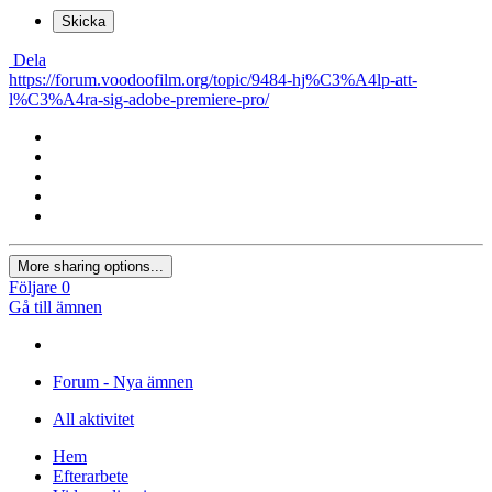
×
Ditt tidigare innehåll har återställts.
Rensa redigerare
×
Du kan inte klistra in bilder direkt. Ladda upp eller sätt in bilder
från URL.
Lägg in bild från URL
×
Skrivbord
Surfplatta
Telefon
Skicka
Dela
https://forum.voodoofilm.org/topic/9484-hj%C3%A4lp-att-
l%C3%A4ra-sig-adobe-premiere-pro/