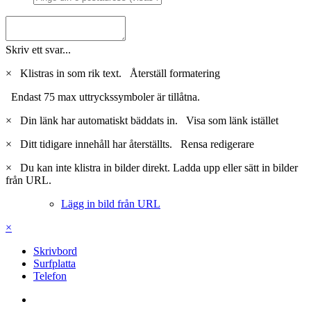
1
Citera
Delta i konversationen
Du kan posta nu och bli medlem senare. Om du har ett konto,
logga
in nu
för att posta med ditt konto.
Skriv ett svar...
×
Klistras in som rik text.
Återställ formatering
Endast 75 max uttryckssymboler är tillåtna.
×
Din länk har automatiskt bäddats in.
Visa som länk istället