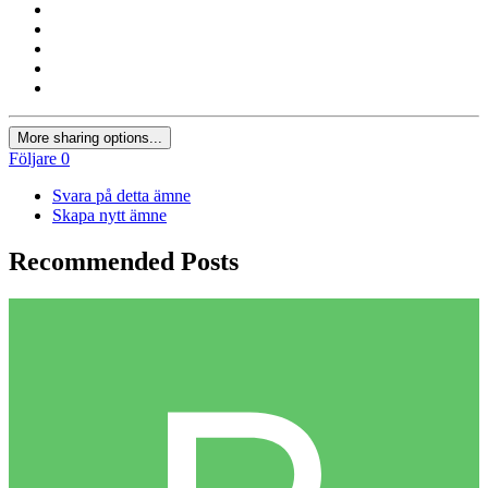
More sharing options...
Följare
0
Svara på detta ämne
Skapa nytt ämne
Recommended Posts