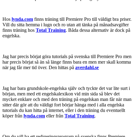
det så, vilket är något som är mycket bra. Att tex på svenska lära sig
vad
nyckelpunkter
är kommer bara att förvirra dig eftersom det i
Premiere Pro
inte
finns något dom heter nyckelpunkter. I Premiere
Pro heter det
keyframes
, vilket aldrig framgår i översättningen och
då är du helt vilse redan från början tyvärr. Så svensk träning till ett
engelskspråkigt program blir med "försvenskningar" av funktioner
och begrepp katastrofala tycker jag. Exemplet med just
nyckelpunkter kommer från den svenska tidningen Digital Video
som översätter engelska till svenska hej vilt och på ett lustigt sätt, läs
dåligt, dom flesta gångerna, vilket enligt mig förvirrar istället för
förenklar eftersom Premiere Pro är ett engelskspråkigt program.
Ett tips är att köpa en svensk/engelsk ordbok så att du kan slå upp
ord du är osäker på. Det kommer att hjälpa dig mycket!
Hos
lynda.com
finns träning till Premiere Pro till väldigt bra priser.
Vill du sitta hemma i lugn och ro utan att tänka på månadsavgifter
finns träning hos
Total Training
. Båda dessa alternativ är dock på
engelska.