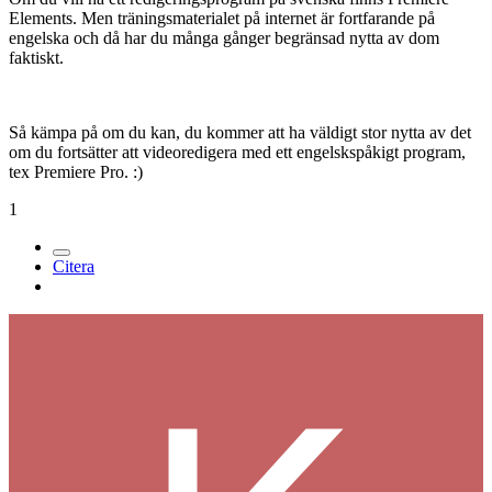
Jag har precis börjat göra tutorials på svenska till Premiere Pro men
har precis börjat så än så länge finns bara en men mer skall komma
när jag får mer tid över. Den hittas på
averdahl.se
Jag har bara grundskole-engelska själv och tyckte det var lite surt i
början, men med ett engelskalexikon vid min sida så blev det
mycket enklare och med den träning på engelskan man får när man
sitter där gör att du väldigt fort börjar hänga med i alla engelska
tutorials du kan hitta på internet, eller i den träning du eventuellt
köper från
lynda.com
eller från
Total Training
.
Om du vill ha ett redigeringsprogram på svenska finns Premiere
Elements. Men träningsmaterialet på internet är fortfarande på
engelska och då har du många gånger begränsad nytta av dom
faktiskt.
Så kämpa på om du kan, du kommer att ha väldigt stor nytta av det
om du fortsätter att videoredigera med ett engelskspåkigt program,
tex Premiere Pro. :)