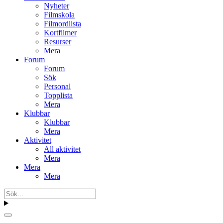
Nyheter
Filmskola
Filmordlista
Kortfilmer
Resurser
Mera
Forum
Forum
Sök
Personal
Topplista
Mera
Klubbar
Klubbar
Mera
Aktivitet
All aktivitet
Mera
Mera
Mera