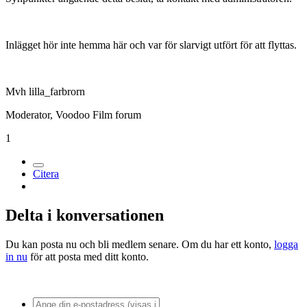
Medlemmar
1
Postad
30 december 2006
Redigerat med anledning av Voodoo Film forums regler 7 §
.
Synpunkter angående detta beslut, ta kontakt med administratören.
Inlägget hör inte hemma här och var för slarvigt utfört för att flyttas.
Mvh lilla_farbrorn
Moderator, Voodoo Film forum