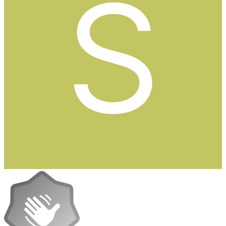
användare!
0
Citera
2 månader senare...