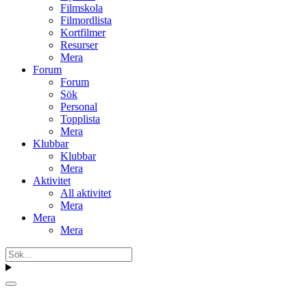
Filmskola
Filmordlista
Kortfilmer
Resurser
Mera
Forum
Forum
Sök
Personal
Topplista
Mera
Klubbar
Klubbar
Mera
Aktivitet
All aktivitet
Mera
Mera
Mera