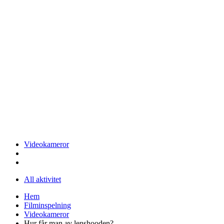
Videokameror
All aktivitet
Hem
Filminspelning
Videokameror
Hur får man av lenshooden?