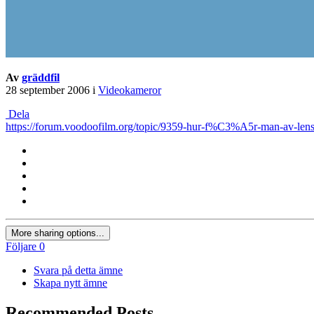
Av
gräddfil
28 september 2006
i
Videokameror
Dela
https://forum.voodoofilm.org/topic/9359-hur-f%C3%A5r-man-av-len
More sharing options...
Följare
0
Svara på detta ämne
Skapa nytt ämne
Recommended Posts