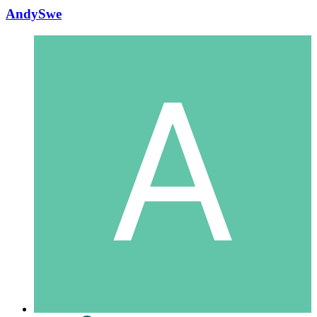
AndySwe