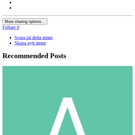
More sharing options...
Följare
0
Svara på detta ämne
Skapa nytt ämne
Recommended Posts