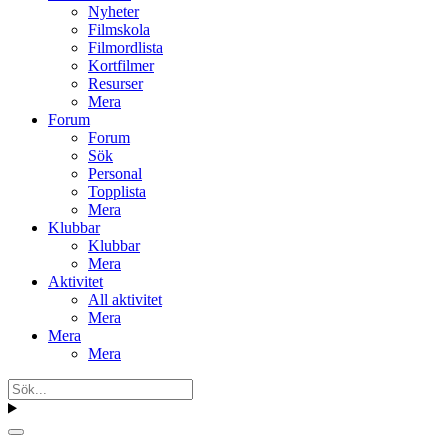
Nyheter
Filmskola
Filmordlista
Kortfilmer
Resurser
Mera
Forum
Forum
Sök
Personal
Topplista
Mera
Klubbar
Klubbar
Mera
Aktivitet
All aktivitet
Mera
Mera
Mera