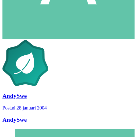
AndySwe
Postad
28 januari 2004
AndySwe