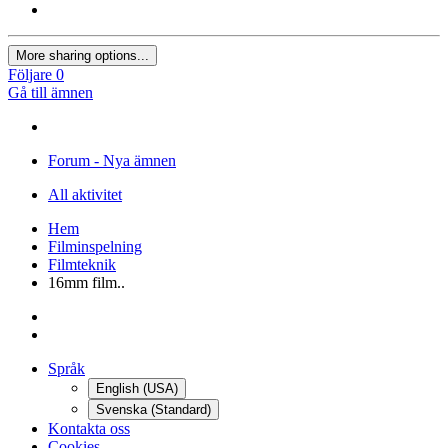
More sharing options...
Följare
0
Gå till ämnen
Forum - Nya ämnen
All aktivitet
Hem
Filminspelning
Filmteknik
16mm film..
Språk
English (USA)
Svenska (Standard)
Kontakta oss
Cookies