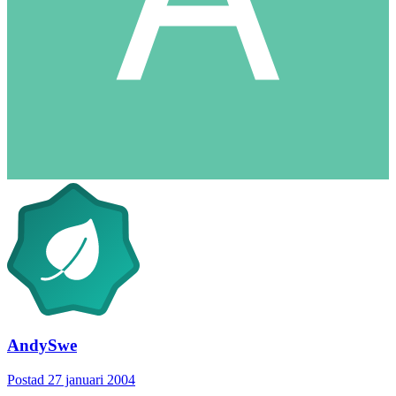
AndySwe
Postad
27 januari 2004