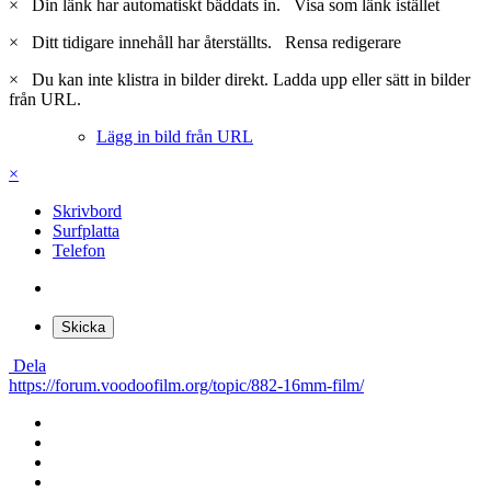
×
Din länk har automatiskt bäddats in.
Visa som länk istället
×
Ditt tidigare innehåll har återställts.
Rensa redigerare
×
Du kan inte klistra in bilder direkt. Ladda upp eller sätt in bilder
från URL.
Lägg in bild från URL
×
Skrivbord
Surfplatta
Telefon
Skicka
Dela
https://forum.voodoofilm.org/topic/882-16mm-film/