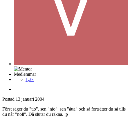
Medlemmar
1,3k
Postad
13 januari 2004
Först säger du "tio", sen "nio", sen "åtta" och så fortsätter du så tills
du når "noll". Då slutar du räkna. :p