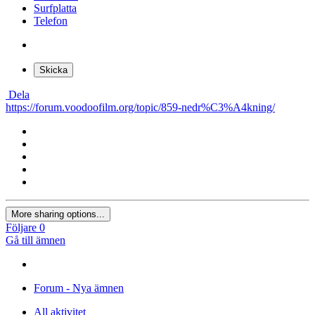
Surfplatta
Telefon
Skicka
Dela
https://forum.voodoofilm.org/topic/859-nedr%C3%A4kning/
More sharing options...
Följare
0
Gå till ämnen
Forum - Nya ämnen
All aktivitet