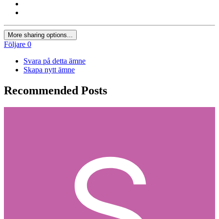
More sharing options...
Följare
0
Svara på detta ämne
Skapa nytt ämne
Recommended Posts