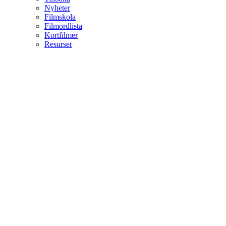
Nyheter
Filmskola
Filmordlista
Kortfilmer
Resurser
Forum
Tillbaka
Forum
Sök
Personal
Topplista
Klubbar
Tillbaka
Klubbar
Aktivitet
Tillbaka
All aktivitet