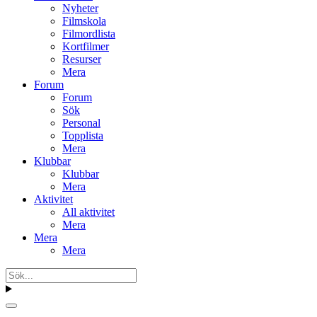
Nyheter
Filmskola
Filmordlista
Kortfilmer
Resurser
Mera
Forum
Forum
Sök
Personal
Topplista
Mera
Klubbar
Klubbar
Mera
Aktivitet
All aktivitet
Mera
Mera
Mera