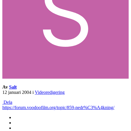
Av
Salt
12 januari 2004
i
Videoredigering
Dela
https://forum.voodoofilm.org/topic/859-nedr%C3%A4kning/