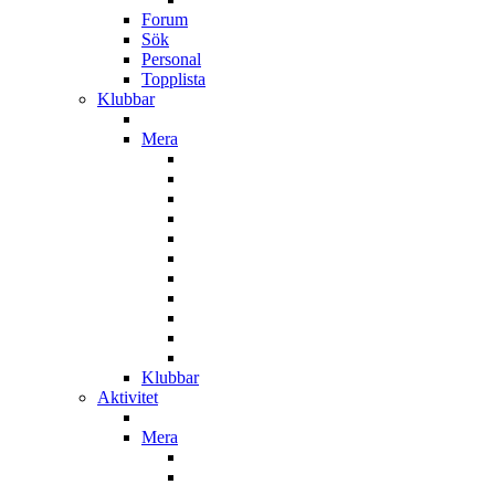
Forum
Sök
Personal
Topplista
Klubbar
Mera
Klubbar
Aktivitet
Mera