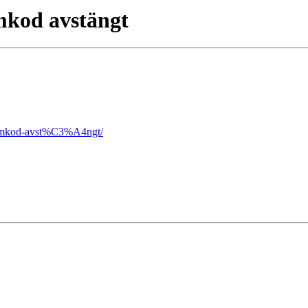
mkod avstängt
orumkod-avst%C3%A4ngt/