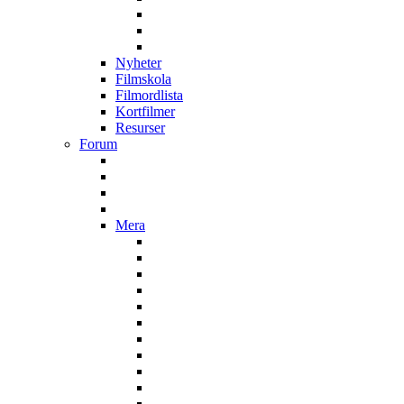
Nyheter
Filmskola
Filmordlista
Kortfilmer
Resurser
Forum
Mera