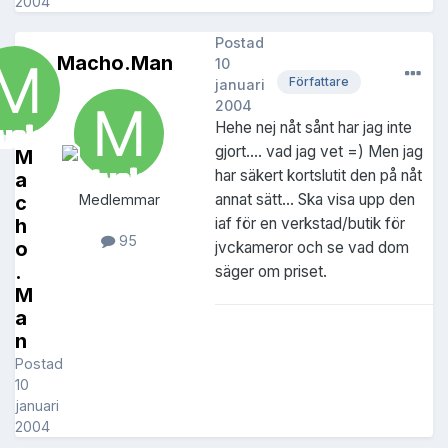
2004
Postad
Macho.Man
10
Författare
januari
2004
Hehe nej nåt sånt har jag inte
gjort.... vad jag vet =) Men jag
M
har säkert kortslutit den på nåt
a
annat sätt... Ska visa upp den
c
Medlemmar
h
iaf för en verkstad/butik för
95
o
jvckameror och se vad dom
.
säger om priset.
M
a
n
Postad
10
januari
2004