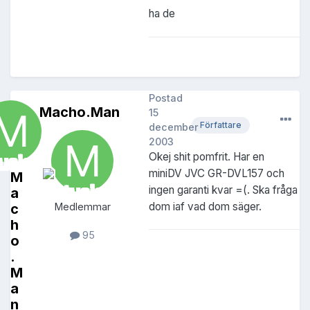
ha de
Postad
Macho.Man
15
Författare
december
2003
Okej shit pomfrit. Har en
miniDV JVC GR-DVL157 och
M
ingen garanti kvar =(. Ska fråga
a
dom iaf vad dom säger.
c
Medlemmar
h
95
o
.
M
a
n