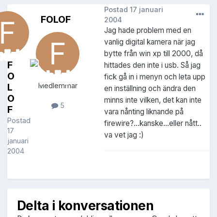
Postad
17 januari
FOLOF
2004
Jag hade problem med en
vanlig digital kamera när jag
bytte från win xp till 2000, då
F
hittades den inte i usb. Så jag
O
fick gå in i menyn och leta upp
L
Medlemmar
en inställning och ändra den
O
minns inte vilken, det kan inte
5
F
vara nånting liknande på
Postad
firewire?...kanske...eller nått..
17
va vet jag :)
januari
2004
Delta i konversationen