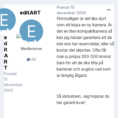
Postad
15
editART
december 2003
Förmodligen är det lika dyrt
som att köpa en ny kamera. Är
det en liten kompaktkamera så
e
kan jag nästan garantera att de
d
inte ens har reservdelar, eller så
it
Medlemmar
kostar det skjortan. Ofta får
A
man ju pröjsa 300-500 kronor
69
R
bara för att de ska titta på
T
kameran och avgöra vad som
Postad
är lämplig åtgärd.
15
december
2003
Så slutsatsen. Jag hoppas du
har garanti kvar!