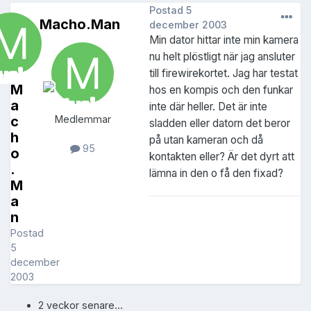
Postad
5
Macho.Man
december 2003
Min dator hittar inte min kamera
nu helt plöstligt när jag ansluter
till firewirekortet. Jag har testat
M
hos en kompis och den funkar
a
inte där heller. Det är inte
c
Medlemmar
sladden eller datorn det beror
h
på utan kameran och då
95
o
kontakten eller? Är det dyrt att
.
lämna in den o få den fixad?
M
a
n
Postad
5
december
2003
2 veckor senare...