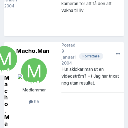
kameran för att få den att
2004
vakna till liv.
Postad
Macho.Man
9
Författare
januari
2004
Hur skickar man ut en
videoström? =) Jag har trixat
M
nog utan resultat.
a
c
Medlemmar
h
95
o
.
M
a