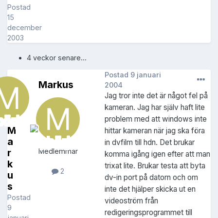
Postad
15
december
2003
4 veckor senare...
Postad
9 januari
Markus
2004
Jag tror inte det är något fel på
kameran. Jag har själv haft lite
problem med att windows inte
M
hittar kameran när jag ska föra
a
in dvfilm till hdn. Det brukar
r
Medlemmar
komma igång igen efter att man
k
trixat lite. Brukar testa att byta
2
u
dv-in port på datorn och om
s
inte det hjälper skicka ut en
Postad
videoström från
9
redigeringsprogrammet till
januari