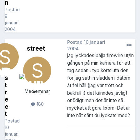
n
Postad
9
januari
2004
Postad
10 januari
street
2004
jag lyckades pajja firewire ut/in
gången på min kamera för ett
tag sedan.. typ kortsluta den
s
för jag satt in sladden i datorn
t
åt fel håll (jag var trött och
r
Medlemmar
bakfull :) det känndes jävligt
e
onödigt men det är inte så
180
e
mycket att göra lixom. Det är
t
inte nåt sånt du lyckats med?
Postad
10
januari