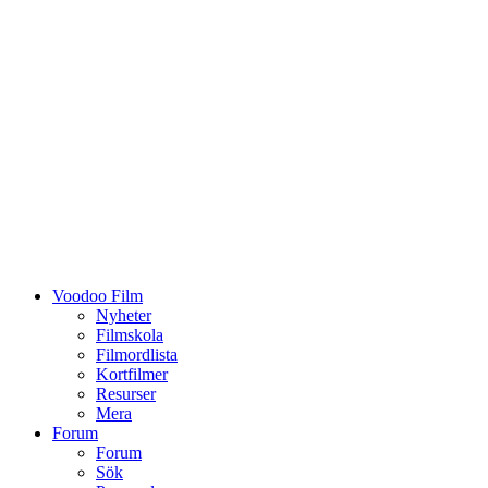
Voodoo Film
Nyheter
Filmskola
Filmordlista
Kortfilmer
Resurser
Mera
Forum
Forum
Sök