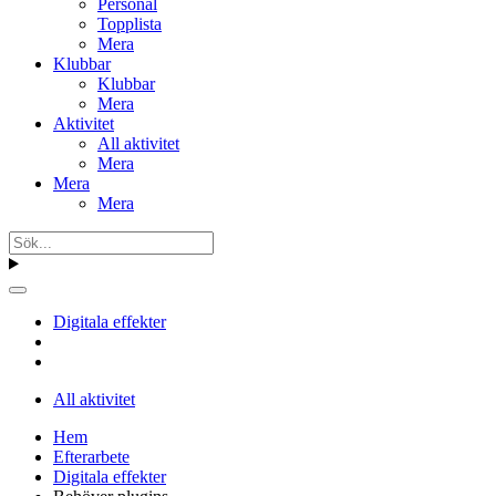
Personal
Topplista
Mera
Klubbar
Klubbar
Mera
Aktivitet
All aktivitet
Mera
Mera
Mera
Digitala effekter
All aktivitet
Hem
Efterarbete
Digitala effekter