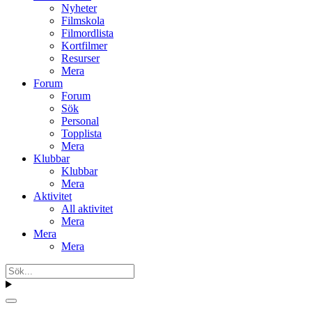
Nyheter
Filmskola
Filmordlista
Kortfilmer
Resurser
Mera
Forum
Forum
Sök
Personal
Topplista
Mera
Klubbar
Klubbar
Mera
Aktivitet
All aktivitet
Mera
Mera
Mera