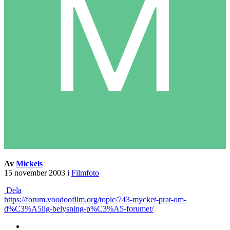
Av
Mickels
15 november 2003
i
Filmfoto
Dela
https://forum.voodoofilm.org/topic/743-mycket-prat-om-
d%C3%A5lig-belysning-p%C3%A5-forumet/