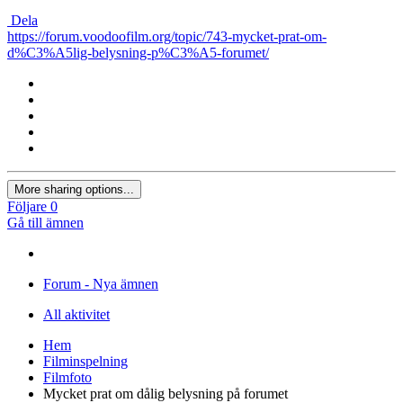
Dela
https://forum.voodoofilm.org/topic/743-mycket-prat-om-
d%C3%A5lig-belysning-p%C3%A5-forumet/
More sharing options...
Följare
0
Gå till ämnen
Forum - Nya ämnen
All aktivitet
Hem
Filminspelning
Filmfoto
Mycket prat om dålig belysning på forumet