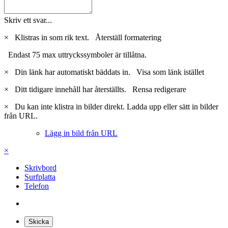
Skriv ett svar...
×
Klistras in som rik text.
Återställ formatering
Endast 75 max uttryckssymboler är tillåtna.
×
Din länk har automatiskt bäddats in.
Visa som länk istället
×
Ditt tidigare innehåll har återställts.
Rensa redigerare
×
Du kan inte klistra in bilder direkt. Ladda upp eller sätt in bilder
från URL.
Lägg in bild från URL
×
Skrivbord
Surfplatta
Telefon
Skicka