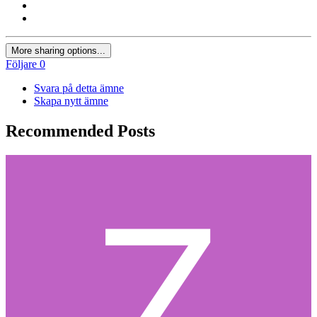
More sharing options...
Följare
0
Svara på detta ämne
Skapa nytt ämne
Recommended Posts