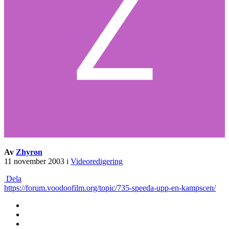
Av
Zhyron
11 november 2003
i
Videoredigering
Dela
https://forum.voodoofilm.org/topic/735-speeda-upp-en-kampscen/