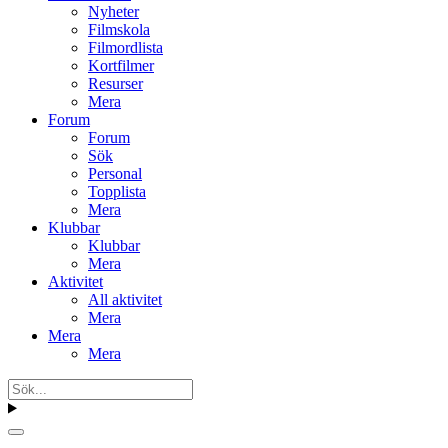
Nyheter
Filmskola
Filmordlista
Kortfilmer
Resurser
Mera
Forum
Forum
Sök
Personal
Topplista
Mera
Klubbar
Klubbar
Mera
Aktivitet
All aktivitet
Mera
Mera
Mera