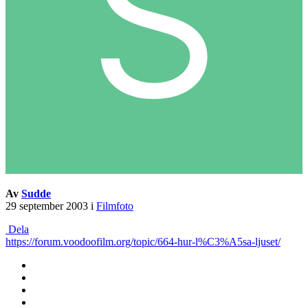
Av
Sudde
29 september 2003
i
Filmfoto
Dela
https://forum.voodoofilm.org/topic/664-hur-l%C3%A5sa-ljuset/