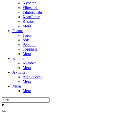
Nyheter
Filmskola
Filmordlista
Kortfilmer
Resurser
Mera
Forum
Forum
Sök
Personal
Topplista
Mera
Klubbar
Klubbar
Mera
Aktivitet
All aktivitet
Mera
Mera
Mera