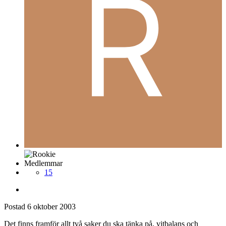
Medlemmar
15
Postad
6 oktober 2003
Det finns framför allt två saker du ska tänka på, vitbalans och