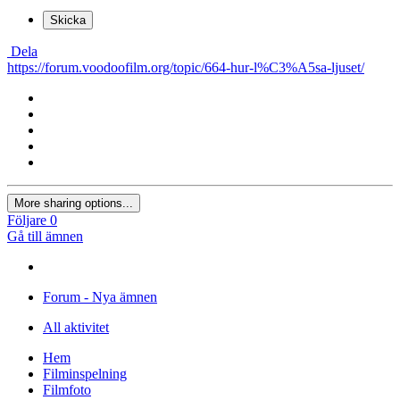
Skicka
Dela
https://forum.voodoofilm.org/topic/664-hur-l%C3%A5sa-ljuset/
More sharing options...
Följare
0
Gå till ämnen
Forum - Nya ämnen
All aktivitet
Hem
Filminspelning
Filmfoto