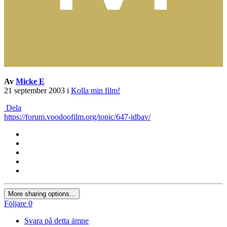
Av
Micke E
21 september 2003
i
Kolla min film!
Dela
https://forum.voodoofilm.org/topic/647-idbav/
More sharing options...
Följare
0
Svara på detta ämne