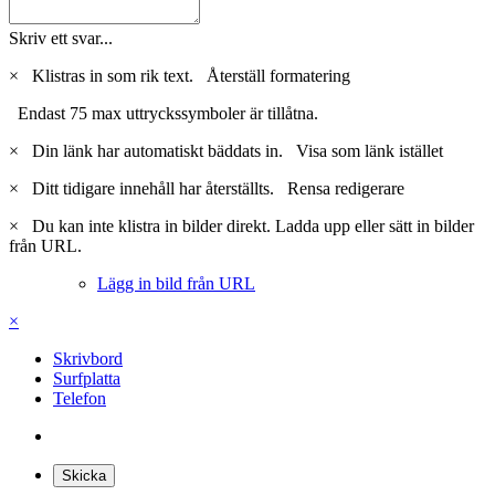
Skriv ett svar...
×
Klistras in som rik text.
Återställ formatering
Endast 75 max uttryckssymboler är tillåtna.
×
Din länk har automatiskt bäddats in.
Visa som länk istället
×
Ditt tidigare innehåll har återställts.
Rensa redigerare
×
Du kan inte klistra in bilder direkt. Ladda upp eller sätt in bilder
från URL.
Lägg in bild från URL
×
Skrivbord
Surfplatta
Telefon
Skicka