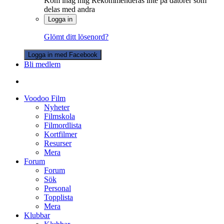
Kom ihåg mig
Rekommenderas inte på datorer som
delas med andra
Logga in
Glömt ditt lösenord?
Logga in med Facebook
Bli medlem
Voodoo Film
Nyheter
Filmskola
Filmordlista
Kortfilmer
Resurser
Mera
Forum
Forum
Sök
Personal
Topplista
Mera
Klubbar