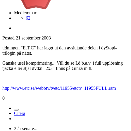
Medlemmar
62
Postad
21 september 2003
tidningen "E.T.C" har laggt ut den avslutande delen i dy$topi-
trilogin på nätet.
Ganska usel komprimering... Vill du se I.d.b.a.v. i full upplösning
tjacka eller stjäl dvd:n "2x3" finns på Ginza m.fl.
http://www.etc.se/webbtv/tvetc/11955/etctv_11955FULL.ram
0
Citera
2 år senare...