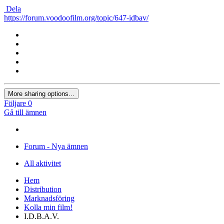
Dela
https://forum.voodoofilm.org/topic/647-idbav/
More sharing options...
Följare
0
Gå till ämnen
Forum - Nya ämnen
All aktivitet
Hem
Distribution
Marknadsföring
Kolla min film!
I.D.B.A.V.