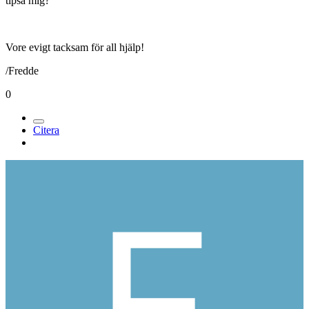
tipsa mig?
Vore evigt tacksam för all hjälp!
/Fredde
0
Citera