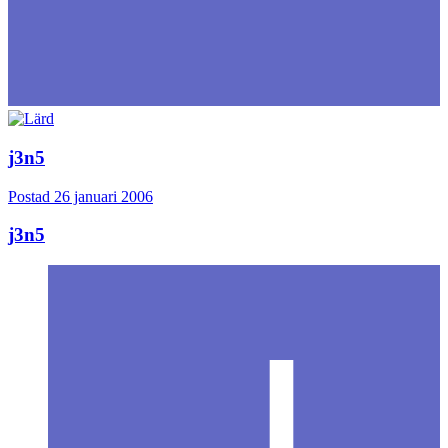
j3n5
Postad
26 januari 2006
j3n5