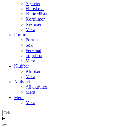
Nyheter
Filmskola
Filmordlista
Kortfilmer
Resurser
Mera
Forum
Forum
Sök
Personal
Topplista
Mera
Klubbar
Klubbar
Mera
Aktivitet
All aktivitet
Mera
Mera
Mera