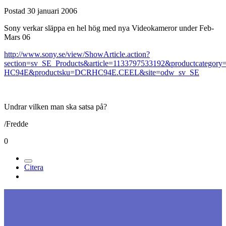
Postad
30 januari 2006
Sony verkar släppa en hel hög med nya Videokameror under Feb-
Mars 06
http://www.sony.se/view/ShowArticle.action?
section=sv_SE_Products&article=1133797533192&productc
HC94E&productsku=DCRHC94E.CEEL&site=odw_sv_SE
Undrar vilken man ska satsa på?
/Fredde
0
Citera