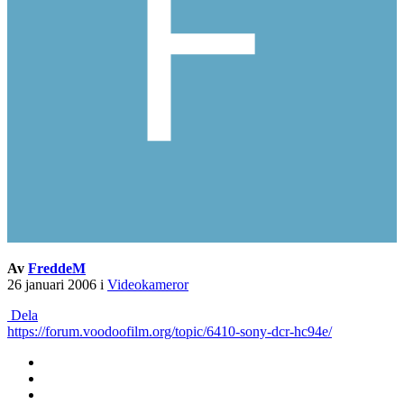
Av
FreddeM
26 januari 2006
i
Videokameror
Dela
https://forum.voodoofilm.org/topic/6410-sony-dcr-hc94e/