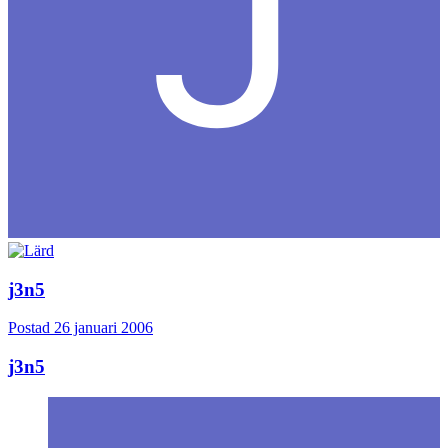
j3n5
Postad
26 januari 2006
j3n5