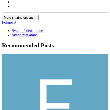
More sharing options...
Följare
0
Svara på detta ämne
Skapa nytt ämne
Recommended Posts