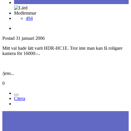
Medlemmar
494
Postad
31 januari 2006
Mitt val hade lätt varit HDR-HC1E. Tror inte man kan få roligare
kamera för 16000:-..
/jens...
0
Citera