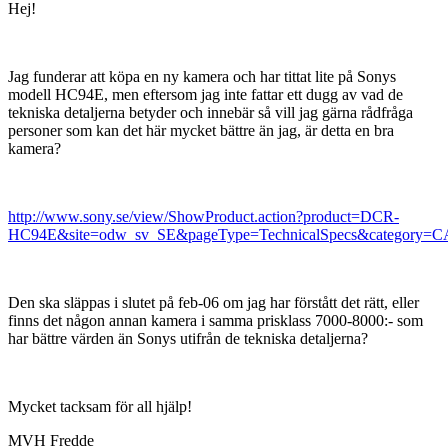
Hej!
Jag funderar att köpa en ny kamera och har tittat lite på Sonys
modell HC94E, men eftersom jag inte fattar ett dugg av vad de
tekniska detaljerna betyder och innebär så vill jag gärna rådfråga
personer som kan det här mycket bättre än jag, är detta en bra
kamera?
http://www.sony.se/view/ShowProduct.action?product=DCR-
HC94E&site=odw_sv_SE&pageType=TechnicalSpecs&category
Den ska släppas i slutet på feb-06 om jag har förstått det rätt, eller
finns det någon annan kamera i samma prisklass 7000-8000:- som
har bättre värden än Sonys utifrån de tekniska detaljerna?
Mycket tacksam för all hjälp!
MVH Fredde