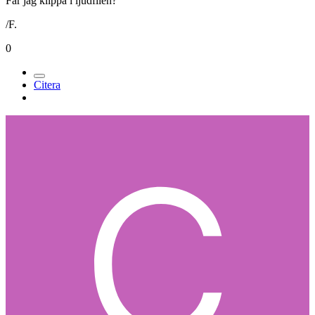
Får jag klippa i ljudfilen?
/F.
0
Citera