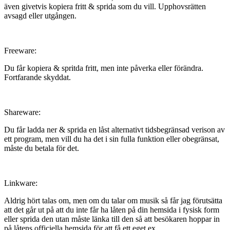
även givetvis kopiera fritt & sprida som du vill. Upphovsrätten
avsagd eller utgången.
Freeware:
Du får kopiera & spritda fritt, men inte påverka eller förändra.
Fortfarande skyddat.
Shareware:
Du får ladda ner & sprida en låst alternativt tidsbegränsad verison av
ett program, men vill du ha det i sin fulla funktion eller obegränsat,
måste du betala för det.
Linkware:
Aldrig hört talas om, men om du talar om musik så får jag förutsätta
att det går ut på att du inte får ha låten på din hemsida i fysisk form
eller sprida den utan måste länka till den så att besökaren hoppar in
på låtens officiella hemsida för att få ett eget ex.