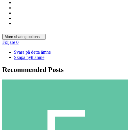
More sharing options...
Följare
0
Svara på detta ämne
Skapa nytt ämne
Recommended Posts