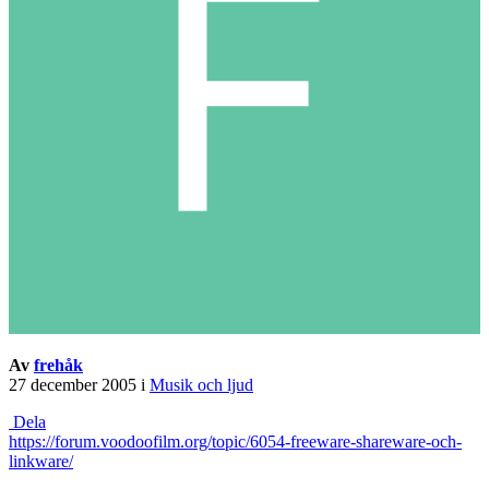
Av
frehåk
27 december 2005
i
Musik och ljud
Dela
https://forum.voodoofilm.org/topic/6054-freeware-shareware-och-
linkware/