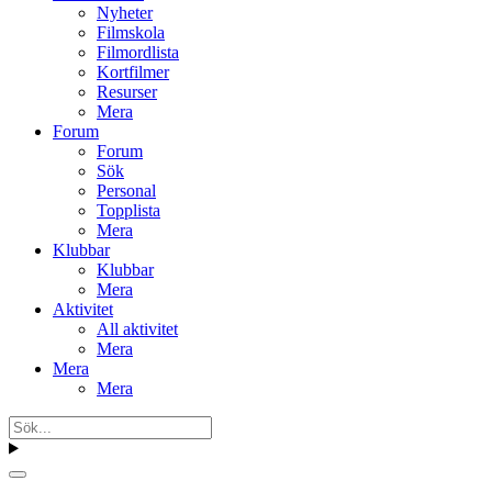
Nyheter
Filmskola
Filmordlista
Kortfilmer
Resurser
Mera
Forum
Forum
Sök
Personal
Topplista
Mera
Klubbar
Klubbar
Mera
Aktivitet
All aktivitet
Mera
Mera
Mera