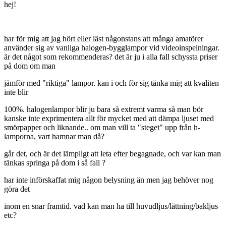
hej!
har för mig att jag hört eller läst någonstans att många amatörer
använder sig av vanliga halogen-bygglampor vid videoinspelningar.
är det något som rekommenderas? det är ju i alla fall schyssta priser
på dom om man
jämför med "riktiga" lampor. kan i och för sig tänka mig att kvaliten
inte blir
100%. halogenlampor blir ju bara så extremt varma så man bör
kanske inte exprimentera allt för mycket med att dämpa ljuset med
smörpapper och liknande.. om man vill ta "steget" upp från h-
lamporna, vart hamnar man då?
går det, och är det lämpligt att leta efter begagnade, och var kan man
tänkas springa på dom i så fall ?
har inte införskaffat mig någon belysning än men jag behöver nog
göra det
inom en snar framtid. vad kan man ha till huvudljus/lättning/bakljus
etc?