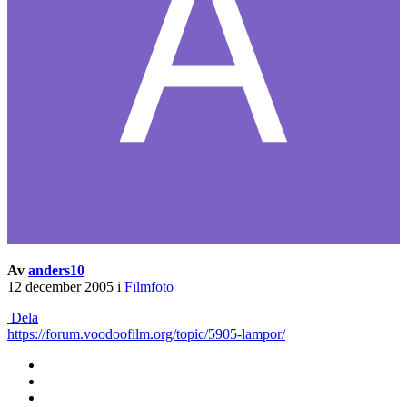
Av
anders10
12 december 2005
i
Filmfoto
Dela
https://forum.voodoofilm.org/topic/5905-lampor/