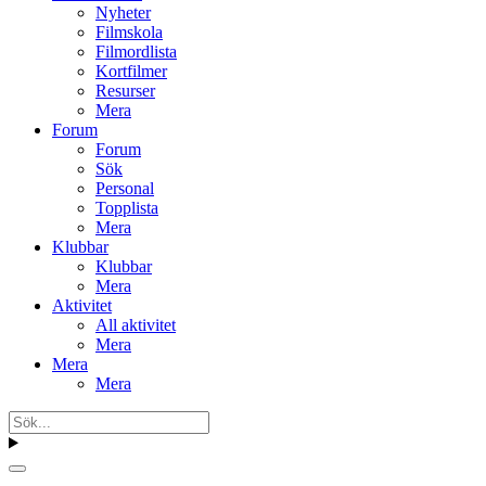
Nyheter
Filmskola
Filmordlista
Kortfilmer
Resurser
Mera
Forum
Forum
Sök
Personal
Topplista
Mera
Klubbar
Klubbar
Mera
Aktivitet
All aktivitet
Mera
Mera
Mera