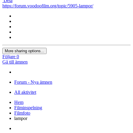
Dela
https://forum.voodoofilm.org/topic/5905-lampor/
More sharing options...
Följare
0
Gå till ämnen
Forum - Nya ämnen
All aktivitet
Hem
Filminspelning
Filmfoto
lampor