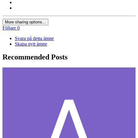
More sharing options...
Följare
0
Svara på detta ämne
Skapa nytt ämne
Recommended Posts