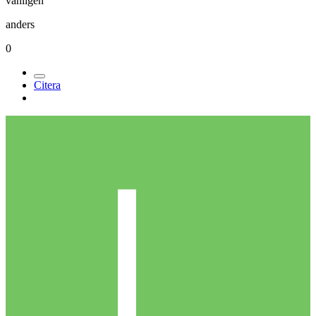
vänligen
anders
0
Citera