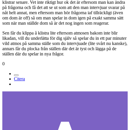
klistrar senare. Vet inte riktigt hur ok det är eftersom man kan ändra
på frågorna och få det att se ut som att den man intervjuar svarar på
nåt helt annat, men eftersom man hör frågorna iaf tillräckligt (även
om dom är off) så om man spelar in dom igen på exakt samma sätt
som när man ställde dom så är det nog ingen som reagerar.
Sen får du klippa å klistra lite eftersom atmosen bakom inte blir
likadan, vill du underlätta för dig själv så spelar du in ett par minuter
vild atmos på samma ställe som du intervjuade (lite svårt nu kanske),
annars får du plocka från ställen där det är tyst och lägga på de
ställen där du spelar in nya frågor.
0
Citera