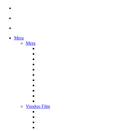
Mera
Mera
Voodoo Film