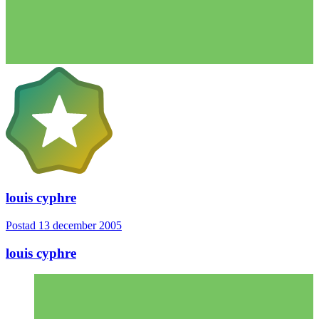
louis cyphre
Postad
13 december 2005
louis cyphre