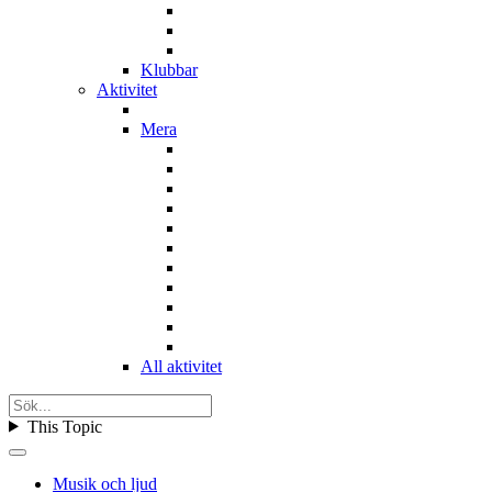
Klubbar
Aktivitet
Mera
All aktivitet
This Topic
Musik och ljud