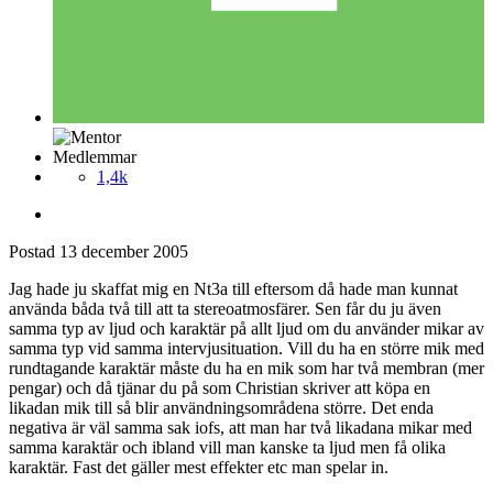
Medlemmar
1,4k
Postad
13 december 2005
Jag hade ju skaffat mig en Nt3a till eftersom då hade man kunnat
använda båda två till att ta stereoatmosfärer. Sen får du ju även
samma typ av ljud och karaktär på allt ljud om du använder mikar av
samma typ vid samma intervjusituation. Vill du ha en större mik med
rundtagande karaktär måste du ha en mik som har två membran (mer
pengar) och då tjänar du på som Christian skriver att köpa en
likadan mik till så blir användningsområdena större. Det enda
negativa är väl samma sak iofs, att man har två likadana mikar med
samma karaktär och ibland vill man kanske ta ljud men få olika
karaktär. Fast det gäller mest effekter etc man spelar in.