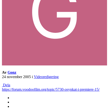
Av
Gonz
24 november 2005
i
Videoredigering
Dela
https://forum.voodoofilm.org/topic/5730-osynkat-i-premiere-15/