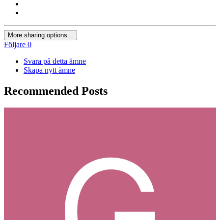
More sharing options...
Följare
0
Svara på detta ämne
Skapa nytt ämne
Recommended Posts