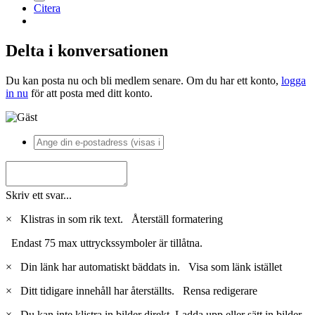
Citera
Delta i konversationen
Du kan posta nu och bli medlem senare. Om du har ett konto,
logga
in nu
för att posta med ditt konto.
Skriv ett svar...
×
Klistras in som rik text.
Återställ formatering
Endast 75 max uttryckssymboler är tillåtna.
×
Din länk har automatiskt bäddats in.
Visa som länk istället
×
Ditt tidigare innehåll har återställts.
Rensa redigerare
×
Du kan inte klistra in bilder direkt. Ladda upp eller sätt in bilder