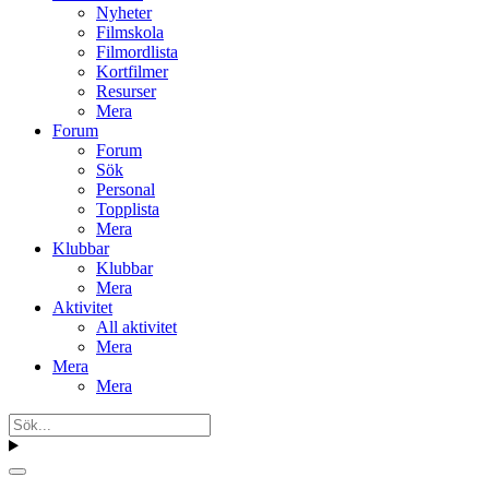
Nyheter
Filmskola
Filmordlista
Kortfilmer
Resurser
Mera
Forum
Forum
Sök
Personal
Topplista
Mera
Klubbar
Klubbar
Mera
Aktivitet
All aktivitet
Mera
Mera
Mera