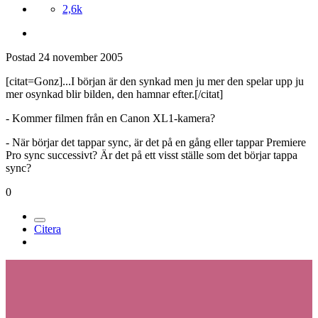
2,6k
Postad
24 november 2005
[citat=Gonz]...I början är den synkad men ju mer den spelar upp ju
mer osynkad blir bilden, den hamnar efter.[/citat]
- Kommer filmen från en Canon XL1-kamera?
- När börjar det tappar sync, är det på en gång eller tappar Premiere
Pro sync successivt? Är det på ett visst ställe som det börjar tappa
sync?
0
Citera