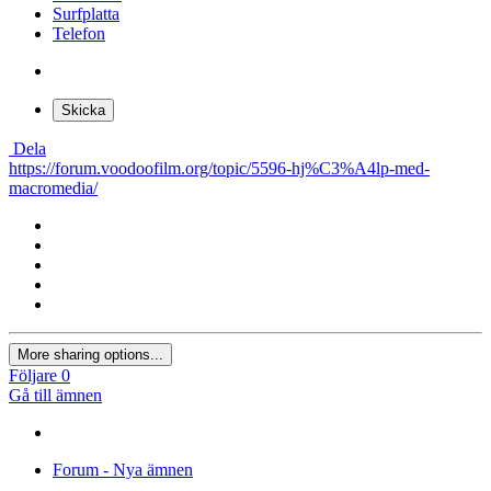
Surfplatta
Telefon
Skicka
Dela
https://forum.voodoofilm.org/topic/5596-hj%C3%A4lp-med-
macromedia/
More sharing options...
Följare
0
Gå till ämnen
Forum - Nya ämnen