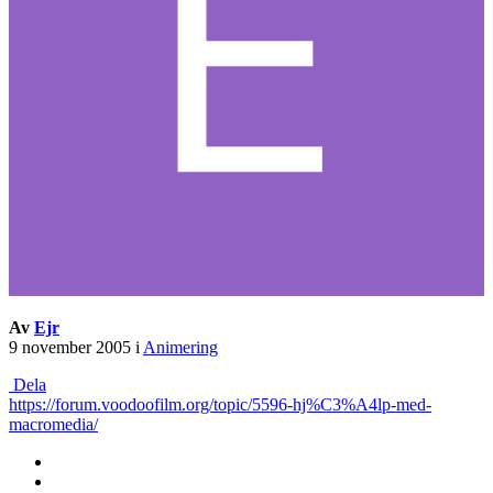
Av
Ejr
9 november 2005
i
Animering
Dela
https://forum.voodoofilm.org/topic/5596-hj%C3%A4lp-med-
macromedia/