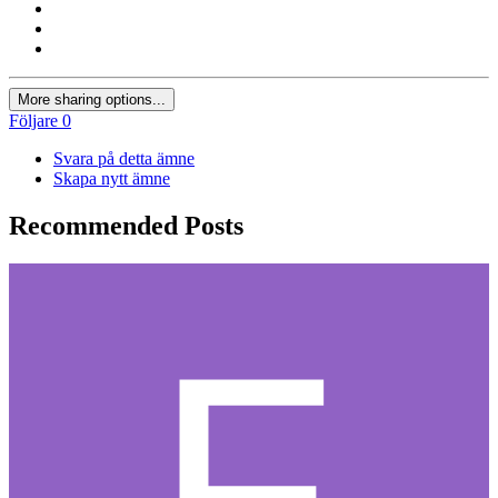
More sharing options...
Följare
0
Svara på detta ämne
Skapa nytt ämne
Recommended Posts