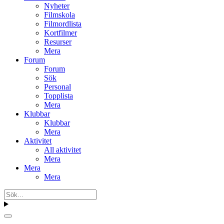
Nyheter
Filmskola
Filmordlista
Kortfilmer
Resurser
Mera
Forum
Forum
Sök
Personal
Topplista
Mera
Klubbar
Klubbar
Mera
Aktivitet
All aktivitet
Mera
Mera
Mera