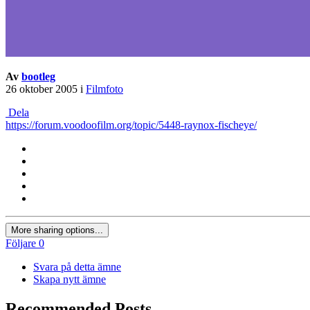
Av
bootleg
26 oktober 2005
i
Filmfoto
Dela
https://forum.voodoofilm.org/topic/5448-raynox-fischeye/
More sharing options...
Följare
0
Svara på detta ämne
Skapa nytt ämne
Recommended Posts