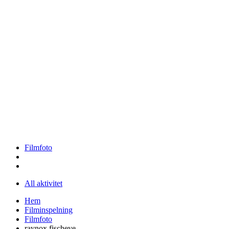
Filmfoto
All aktivitet
Hem
Filminspelning
Filmfoto
raynox fischeye