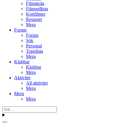
Filmskola
Filmordlista
Kortfilmer
Resurser
Mera
Forum
Forum
Sök
Personal
Topplista
Mera
Klubbar
Klubbar
Mera
Aktivitet
All aktivitet
Mera
Mera
Mera