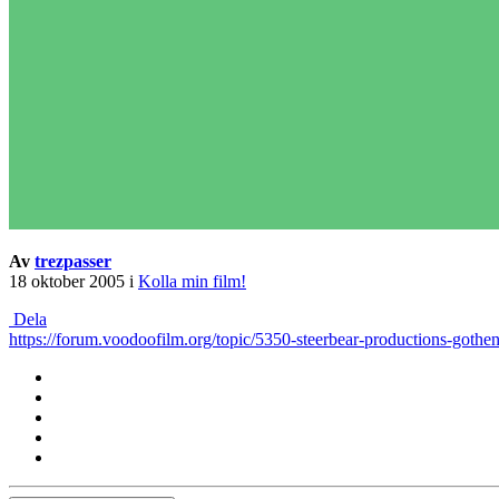
Av
trezpasser
18 oktober 2005
i
Kolla min film!
Dela
https://forum.voodoofilm.org/topic/5350-steerbear-productions-gothe