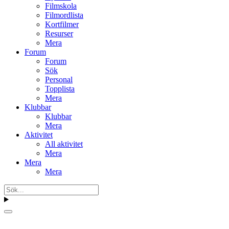
Filmskola
Filmordlista
Kortfilmer
Resurser
Mera
Forum
Forum
Sök
Personal
Topplista
Mera
Klubbar
Klubbar
Mera
Aktivitet
All aktivitet
Mera
Mera
Mera