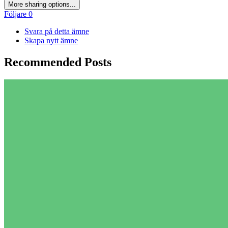
More sharing options...
Följare
0
Svara på detta ämne
Skapa nytt ämne
Recommended Posts