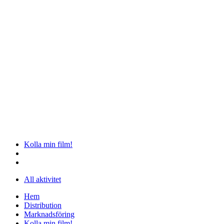
Kolla min film!
All aktivitet
Hem
Distribution
Marknadsföring
Kolla min film!