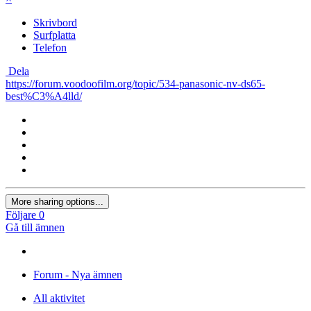
Skrivbord
Surfplatta
Telefon
Dela
https://forum.voodoofilm.org/topic/534-panasonic-nv-ds65-
best%C3%A4lld/
More sharing options...
Följare
0
Gå till ämnen
Forum - Nya ämnen
All aktivitet