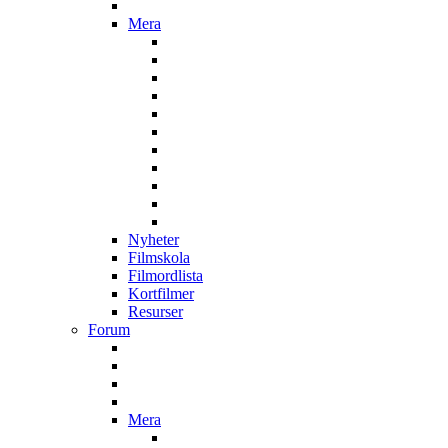
Mera
Nyheter
Filmskola
Filmordlista
Kortfilmer
Resurser
Forum
Mera