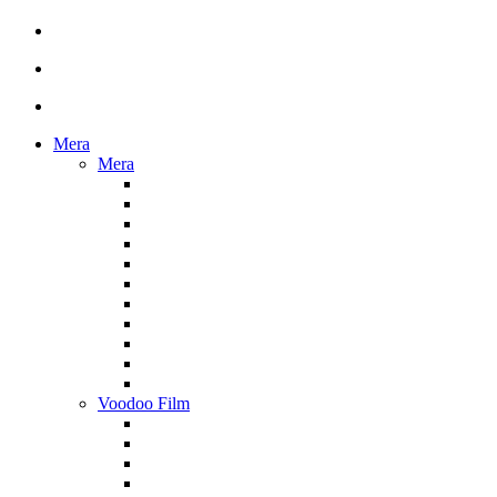
Mera
Mera
Voodoo Film