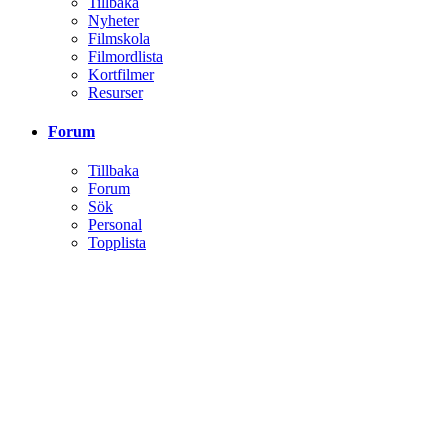
Tillbaka
Nyheter
Filmskola
Filmordlista
Kortfilmer
Resurser
Forum
Tillbaka
Forum
Sök
Personal
Topplista
Klubbar
Tillbaka
Klubbar
Aktivitet
Tillbaka
All aktivitet