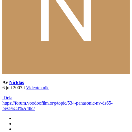
Av
Nicklas
6 juli 2003
i
Videoteknik
Dela
https://forum.voodoofilm.org/topic/534-panasonic-nv-ds65-
best%C3%A4lld/