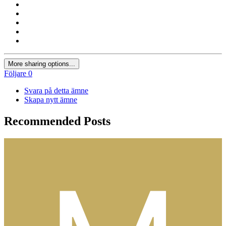
More sharing options...
Följare
0
Svara på detta ämne
Skapa nytt ämne
Recommended Posts