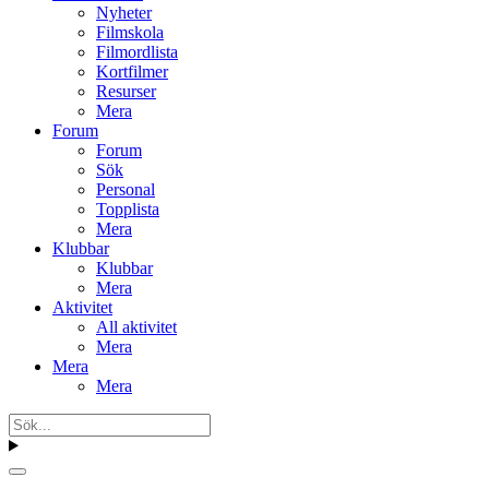
Nyheter
Filmskola
Filmordlista
Kortfilmer
Resurser
Mera
Forum
Forum
Sök
Personal
Topplista
Mera
Klubbar
Klubbar
Mera
Aktivitet
All aktivitet
Mera
Mera
Mera