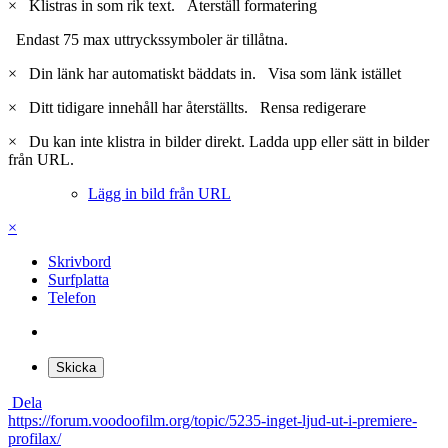
×
Klistras in som rik text.
Återställ formatering
Endast 75 max uttryckssymboler är tillåtna.
×
Din länk har automatiskt bäddats in.
Visa som länk istället
×
Ditt tidigare innehåll har återställts.
Rensa redigerare
×
Du kan inte klistra in bilder direkt. Ladda upp eller sätt in bilder
från URL.
Lägg in bild från URL
×
Skrivbord
Surfplatta
Telefon
Skicka
Dela
https://forum.voodoofilm.org/topic/5235-inget-ljud-ut-i-premiere-
profilax/