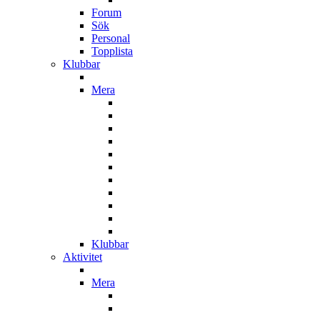
Forum
Sök
Personal
Topplista
Klubbar
Mera
Klubbar
Aktivitet
Mera