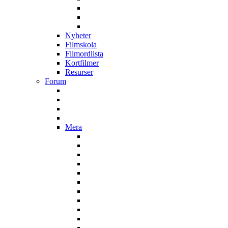
Nyheter
Filmskola
Filmordlista
Kortfilmer
Resurser
Forum
Mera