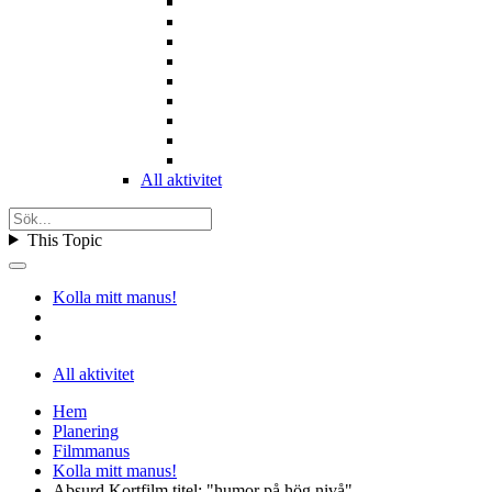
All aktivitet
This Topic
Kolla mitt manus!
All aktivitet
Hem
Planering
Filmmanus
Kolla mitt manus!
Absurd Kortfilm titel: "humor på hög nivå"