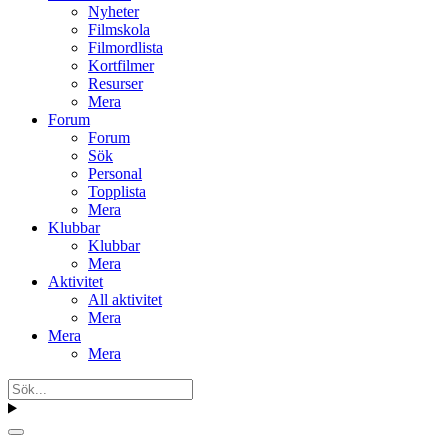
Nyheter
Filmskola
Filmordlista
Kortfilmer
Resurser
Mera
Forum
Forum
Sök
Personal
Topplista
Mera
Klubbar
Klubbar
Mera
Aktivitet
All aktivitet
Mera
Mera
Mera