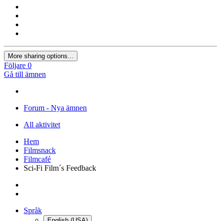
More sharing options...
Följare
0
Gå till ämnen
Forum - Nya ämnen
All aktivitet
Hem
Filmsnack
Filmcafé
Sci-Fi Film´s Feedback
Språk
English (USA)