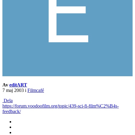
Av
editART
7 maj 2003
i
Filmcafé
Dela
https://forum.voodoofilm.org/topic/439-sci-fi-film%C2%B4s-
feedback/