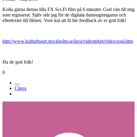
Kolla gärna denna lilla FX Sci-Fi film på 6 minuter. God vän till mig
som regisserat. Själv står jag för de digitala damsugningarna och
eftertexter till filmen. Vore kul att få lite feedback av er gott folk!
http://www.kulturhuset.stockholm.se/lava/videoteket/video/soul.htm
Ha de gott folk!
0
Citera