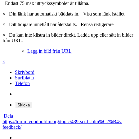
Endast 75 max uttryckssymboler är tillåtna.
×
Din länk har automatiskt bäddats in.
Visa som länk istället
×
Ditt tidigare innehåll har återställts.
Rensa redigerare
×
Du kan inte klistra in bilder direkt. Ladda upp eller sätt in bilder
från URL.
Lägg in bild från URL
×
Skrivbord
Surfplatta
Telefon
Skicka
Dela
https://forum.voodoofilm.org/topic/439-sci-fi-film%C2%B4s-
feedback/