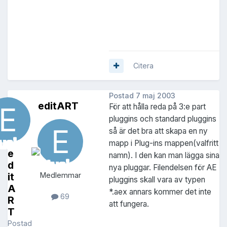
Citera
Postad
7 maj 2003
editART
För att hålla reda på 3:e part
pluggins och standard pluggins
så är det bra att skapa en ny
mapp i Plug-ins mappen(valfritt
e
namn). I den kan man lägga sina
d
nya pluggar. Filendelsen för AE
it
Medlemmar
pluggins skall vara av typen
A
*.aex annars kommer det inte
69
R
att fungera.
T
Postad