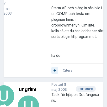
7
Starta AE och släng in nån bild i
maj
2003
en COMP och testa om
pluginen finns i
dropdownmenyn. Om inte,
kolla så att du har laddat ner rätt
sorts plugin till programmet.
ha de
Citera
Postad
8
ungfilm
Författare
maj 2003
Tack för hjälpen.Det fungerar
nu.