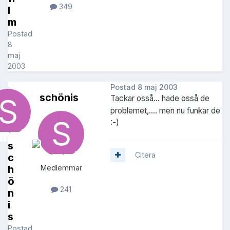
349
l
m
Postad
8
maj
2003
Postad
8 maj 2003
schönis
Tackar osså... hade osså de
problemet,.... men nu funkar de
:-)
s
Citera
c
h
Medlemmar
ö
241
n
i
s
Postad