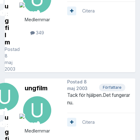
u
Citera
n
g
Medlemmar
fi
349
l
m
Postad
8
maj
2003
Postad
8
ungfilm
Författare
maj 2003
Tack för hjälpen.Det fungerar
nu.
u
Citera
n
g
Medlemmar
fi