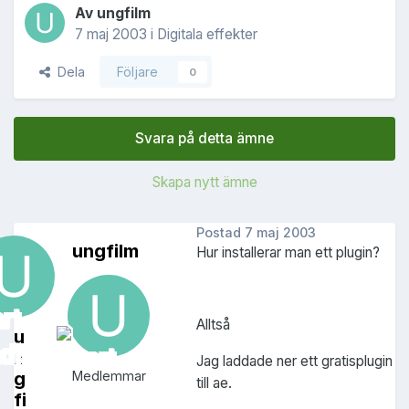
Av
ungfilm
7 maj 2003
i
Digitala effekter
Dela
Följare
0
Svara på detta ämne
Skapa nytt ämne
Postad
7 maj 2003
ungfilm
Hur installerar man ett plugin?
Alltså
u
n
Jag laddade ner ett gratisplugin
g
Medlemmar
till ae.
fi