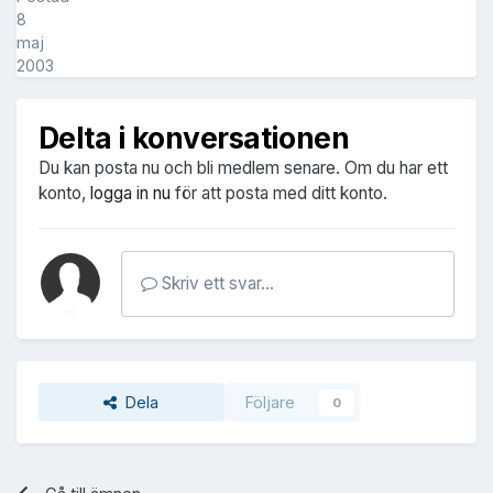
8
maj
2003
Delta i konversationen
Du kan posta nu och bli medlem senare. Om du har ett
konto,
logga in nu
för att posta med ditt konto.
Skriv ett svar...
Dela
Följare
0