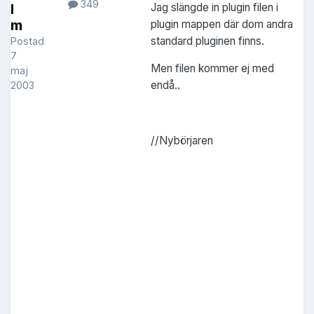
349
Jag slängde in plugin filen i
l
m
plugin mappen där dom andra
standard pluginen finns.
Postad
7
Men filen kommer ej med
maj
endå..
2003
//Nybörjaren