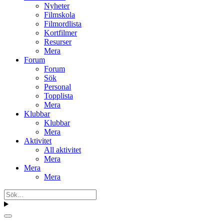
Nyheter
Filmskola
Filmordlista
Kortfilmer
Resurser
Mera
Forum
Forum
Sök
Personal
Topplista
Mera
Klubbar
Klubbar
Mera
Aktivitet
All aktivitet
Mera
Mera
Mera