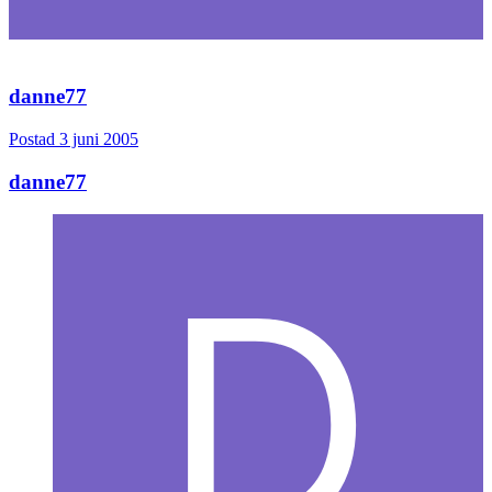
danne77
Postad
3 juni 2005
danne77