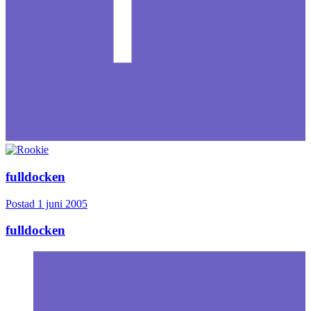
fulldocken
Postad
1 juni 2005
fulldocken