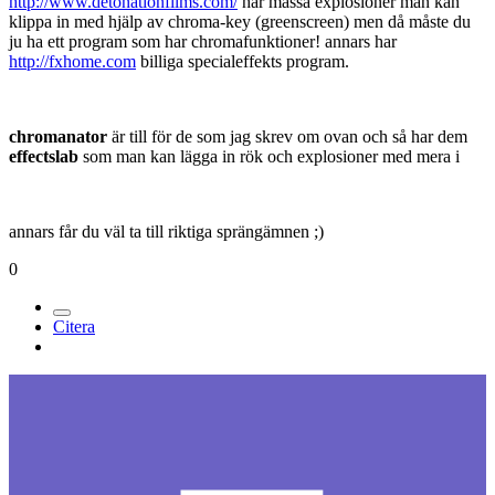
http://www.detonationfilms.com/
har massa explosioner man kan
klippa in med hjälp av chroma-key (greenscreen) men då måste du
ju ha ett program som har chromafunktioner! annars har
http://fxhome.com
billiga specialeffekts program.
chromanator
är till för de som jag skrev om ovan och så har dem
effectslab
som man kan lägga in rök och explosioner med mera i
annars får du väl ta till riktiga sprängämnen ;)
0
Citera