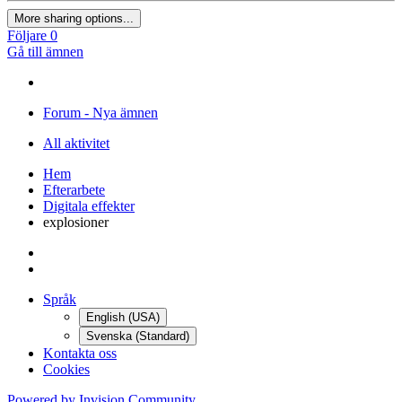
Telefon
Skicka
Dela
https://forum.voodoofilm.org/topic/4160-explosioner/
More sharing options...
Följare
0
Gå till ämnen
Forum - Nya ämnen
All aktivitet