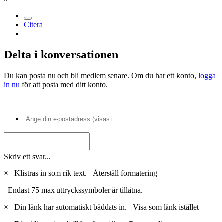
1
Postad
3 juni 2005
Om det är pyroteknik du söker så kan du vända dig hit:
http://www.pyrosmalandskrutbruk.se/
Du behöver dock ofast tillstånd för att få köpa och använda lite
"tyngre" saker. Det finns info om det på sidan. och för att få tillstånd
krävs ibland en utbildning, vilket dem också har.
0
Citera
Delta i konversationen
Du kan posta nu och bli medlem senare. Om du har ett konto,
logga
in nu
för att posta med ditt konto.