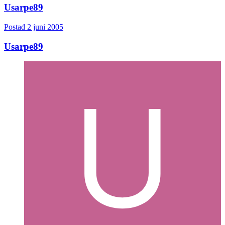
Usarpe89
Postad
2 juni 2005
Usarpe89