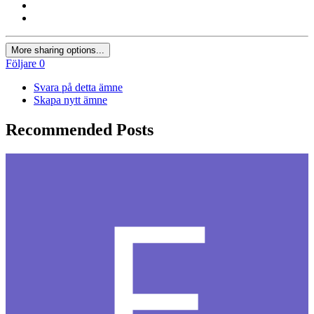
More sharing options...
Följare
0
Svara på detta ämne
Skapa nytt ämne
Recommended Posts