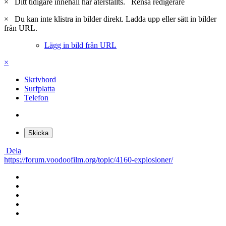
Skriv ett svar...
×
Klistras in som rik text.
Återställ formatering
Endast 75 max uttryckssymboler är tillåtna.
×
Din länk har automatiskt bäddats in.
Visa som länk istället
×
Ditt tidigare innehåll har återställts.
Rensa redigerare
×
Du kan inte klistra in bilder direkt. Ladda upp eller sätt in bilder
från URL.
Lägg in bild från URL
×
Skrivbord
Surfplatta