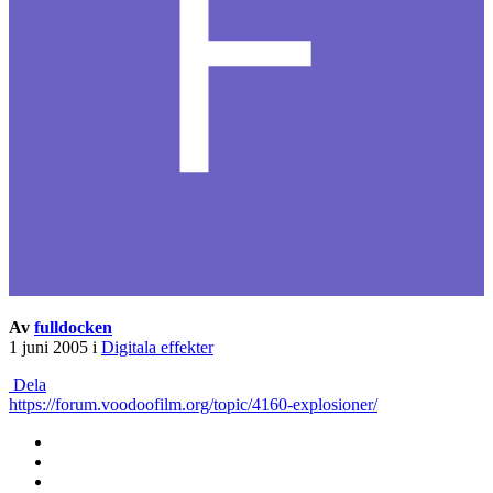
Av
fulldocken
1 juni 2005
i
Digitala effekter
Dela
https://forum.voodoofilm.org/topic/4160-explosioner/