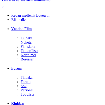
Hem
Efterarbete
Digitala effekter
explosioner
Språk
English (USA)
Svenska (Standard)
Kontakta oss
Cookies
Powered by Invision Community
×
Redan medlem? Logga in
Bli medlem
Voodoo Film
Tillbaka