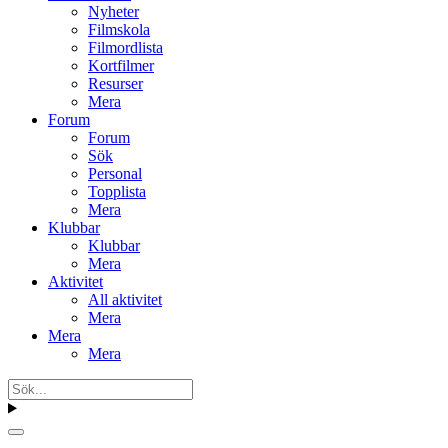
Nyheter
Filmskola
Filmordlista
Kortfilmer
Resurser
Mera
Forum
Forum
Sök
Personal
Topplista
Mera
Klubbar
Klubbar
Mera
Aktivitet
All aktivitet
Mera
Mera
Mera