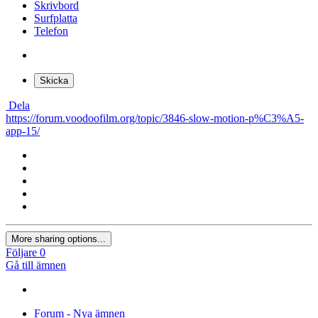
Skrivbord
Surfplatta
Telefon
Skicka
Dela
https://forum.voodoofilm.org/topic/3846-slow-motion-p%C3%A5-
app-15/
More sharing options...
Följare
0
Gå till ämnen
Forum - Nya ämnen