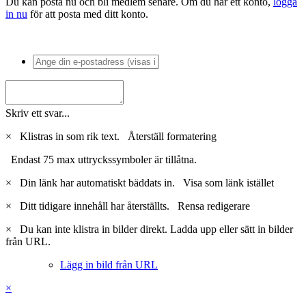
Du kan posta nu och bli medlem senare. Om du har ett konto,
logga
in nu
för att posta med ditt konto.
Skriv ett svar...
×
Klistras in som rik text.
Återställ formatering
Endast 75 max uttryckssymboler är tillåtna.
×
Din länk har automatiskt bäddats in.
Visa som länk istället
×
Ditt tidigare innehåll har återställts.
Rensa redigerare
×
Du kan inte klistra in bilder direkt. Ladda upp eller sätt in bilder
från URL.
Lägg in bild från URL
×