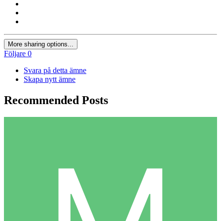
More sharing options...
Följare
0
Svara på detta ämne
Skapa nytt ämne
Recommended Posts