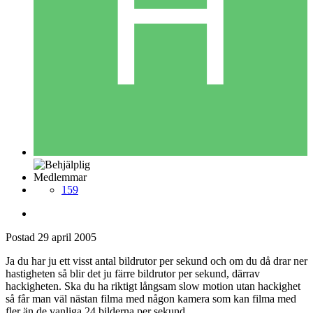
Medlemmar
159
Postad
29 april 2005
Ja du har ju ett visst antal bildrutor per sekund och om du då drar ner
hastigheten så blir det ju färre bildrutor per sekund, därrav
hackigheten. Ska du ha riktigt långsam slow motion utan hackighet
så får man väl nästan filma med någon kamera som kan filma med
fler än de vanliga 24 bilderna per sekund.