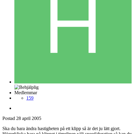
Medlemmar
159
Postad
28 april 2005
Ska du bara ändra hastigheten på ett klipp så är det ju lätt gjort.
Högerklicka bara på klippet i timelinen välj speed/duration så kan du