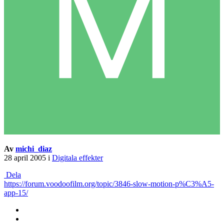
Av
michi_diaz
28 april 2005
i
Digitala effekter
Dela
https://forum.voodoofilm.org/topic/3846-slow-motion-p%C3%A5-
app-15/