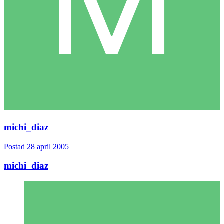
michi_diaz
Postad
28 april 2005
michi_diaz