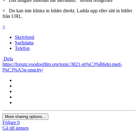
×
Ditt tidigare innehåll har återställts.
Rensa redigerare
×
Du kan inte klistra in bilder direkt. Ladda upp eller sätt in bilder
från URL.
×
Skrivbord
Surfplatta
Telefon
Dela
https://forum.voodoofilm.org/topic/3821-m%C3%B6rkt-med-
l%C3%A5g-opacity/
More sharing options...
Följare
0
Gå till ämnen