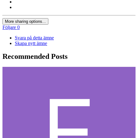
More sharing options...
Följare
0
Svara på detta ämne
Skapa nytt ämne
Recommended Posts