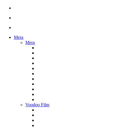
Mera
Mera
Voodoo Film