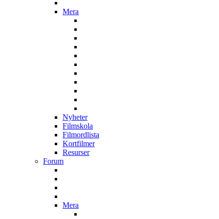
Mera
Nyheter
Filmskola
Filmordlista
Kortfilmer
Resurser
Forum
Mera