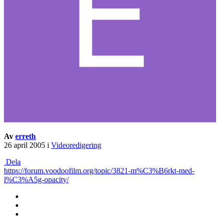
Av
erreth
26 april 2005
i
Videoredigering
Dela
https://forum.voodoofilm.org/topic/3821-m%C3%B6rkt-med-
l%C3%A5g-opacity/