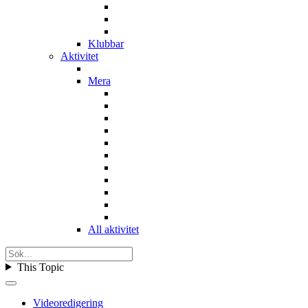
Klubbar
Aktivitet
Mera
All aktivitet
This Topic
Videoredigering