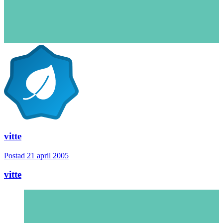
vitte
Postad
21 april 2005
vitte