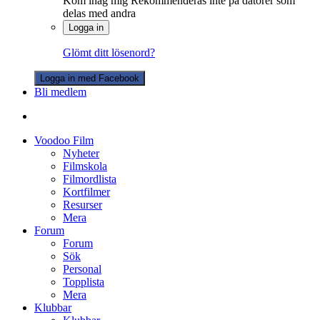
Kom ihåg mig
Rekommenderas inte på datorer som
delas med andra
Logga in
Glömt ditt lösenord?
Logga in med Facebook
Bli medlem
Voodoo Film
Nyheter
Filmskola
Filmordlista
Kortfilmer
Resurser
Mera
Forum
Forum
Sök
Personal
Topplista
Mera
Klubbar