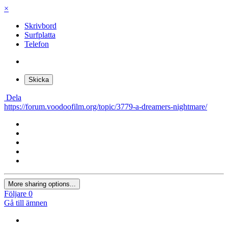
×
Skrivbord
Surfplatta
Telefon
Skicka
Dela
https://forum.voodoofilm.org/topic/3779-a-dreamers-nightmare/
More sharing options...
Följare
0
Gå till ämnen