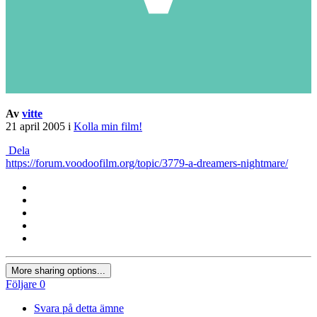
Av
vitte
21 april 2005
i
Kolla min film!
Dela
https://forum.voodoofilm.org/topic/3779-a-dreamers-nightmare/
More sharing options...
Följare
0
Svara på detta ämne