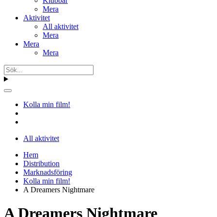
Klubbar
Mera
Aktivitet
All aktivitet
Mera
Mera
Mera
Kolla min film!
All aktivitet
Hem
Distribution
Marknadsföring
Kolla min film!
A Dreamers Nightmare
A Dreamers Nightmare