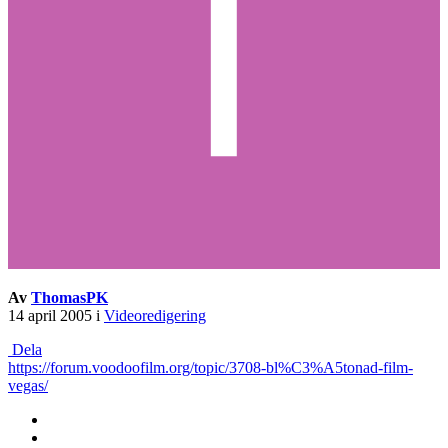
Av
ThomasPK
14 april 2005
i
Videoredigering
Dela
https://forum.voodoofilm.org/topic/3708-bl%C3%A5tonad-film-
vegas/