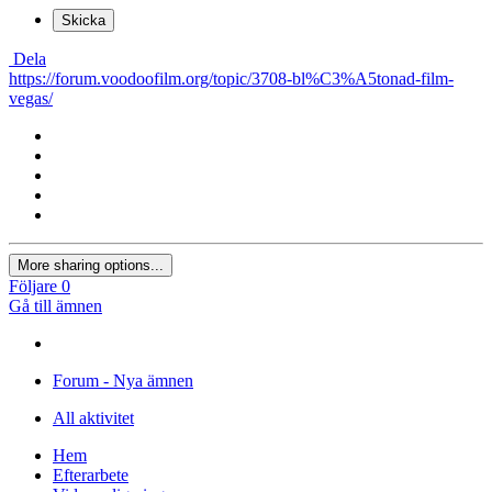
Skicka
Dela
https://forum.voodoofilm.org/topic/3708-bl%C3%A5tonad-film-
vegas/
More sharing options...
Följare
0
Gå till ämnen
Forum - Nya ämnen
All aktivitet
Hem
Efterarbete