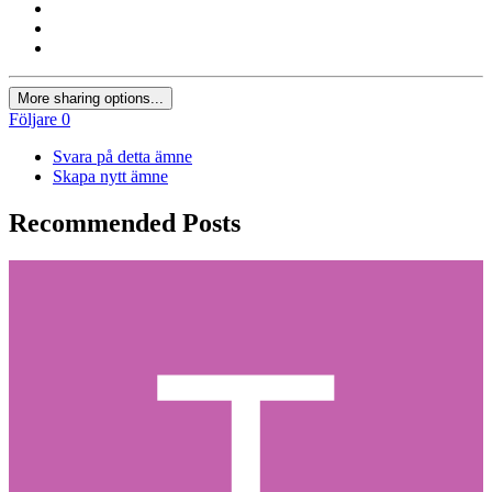
More sharing options...
Följare
0
Svara på detta ämne
Skapa nytt ämne
Recommended Posts