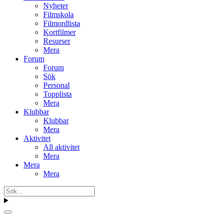
Nyheter
Filmskola
Filmordlista
Kortfilmer
Resurser
Mera
Forum
Forum
Sök
Personal
Topplista
Mera
Klubbar
Klubbar
Mera
Aktivitet
All aktivitet
Mera
Mera
Mera