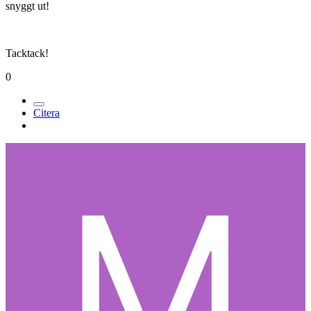
snyggt ut!
Tacktack!
0
Citera