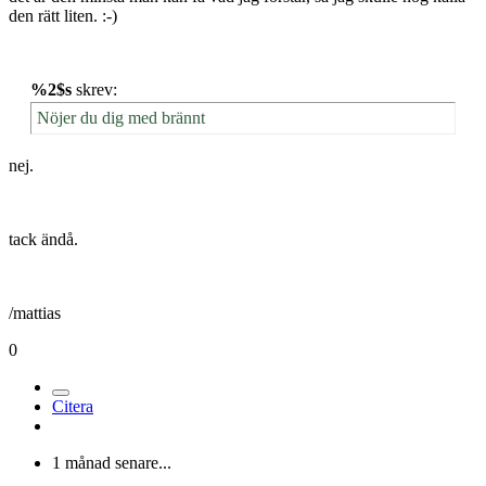
Medlemmar
486
Författare
Postad
21 april 2005
[citat=Josef Harringer]1000 ex är väl ingen liten upplaga?[/citat]
det är den minsta man kan få vad jag förstår, så jag skulle nog kalla
den rätt liten. :-)
%2$s
skrev:
Nöjer du dig med brännt
nej.