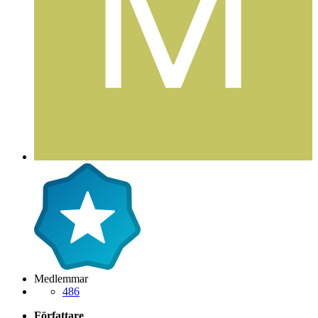
Postad
8 juni 2005
mattsand