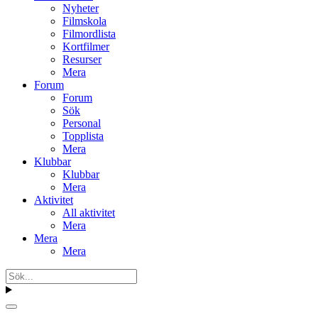
Nyheter
Filmskola
Filmordlista
Kortfilmer
Resurser
Mera
Forum
Forum
Sök
Personal
Topplista
Mera
Klubbar
Klubbar
Mera
Aktivitet
All aktivitet
Mera
Mera
Mera