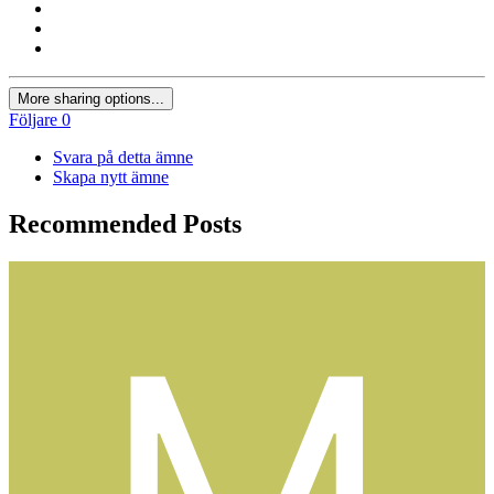
More sharing options...
Följare
0
Svara på detta ämne
Skapa nytt ämne
Recommended Posts