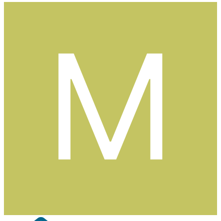
tack ändå.
/mattias
0
Citera
1 månad senare...