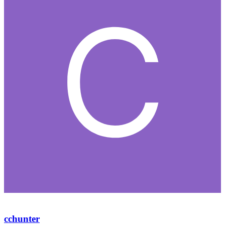
tack,
/mattias
0
Citera