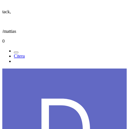
tack,
/mattias
0
Citera