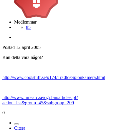
Medlemmar
85
Postad
12 april 2005
Kan detta vara något?
http://www.coolstuff.se/p174/TradlosSpionkamera.html
http://www.umearc.se/cgi-bin/articles.pl?
action=list&group=45&subgroup=209
0
Citera