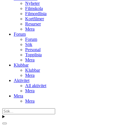
Nyheter
Filmskola
Filmordlista
Kortfilmer
Resurser
Mera
Forum
Forum
Sök
Personal
Topplista
Mera
Klubbar
Klubbar
Mera
Aktivitet
All aktivitet
Mera
Mera
Mera