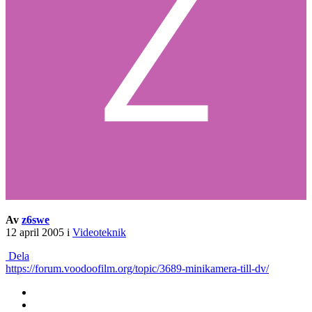
Av
z6swe
12 april 2005
i
Videoteknik
Dela
https://forum.voodoofilm.org/topic/3689-minikamera-till-dv/