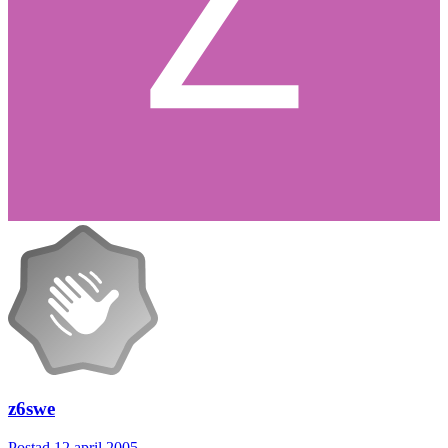
z6swe
Postad
12 april 2005