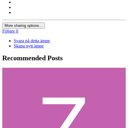
More sharing options...
Följare
0
Svara på detta ämne
Skapa nytt ämne
Recommended Posts