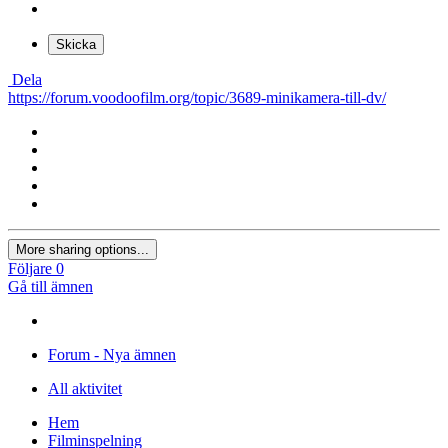
Skicka
Dela
https://forum.voodoofilm.org/topic/3689-minikamera-till-dv/
More sharing options...
Följare
0
Gå till ämnen
Forum - Nya ämnen
All aktivitet
Hem
Filminspelning