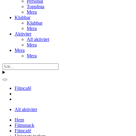
Personal
Topplista
Mera
Klubbar
Klubbar
Mera
Aktivitet
All aktivitet
Mera
Mera
Mera
Filmcafé
All aktivitet
Hem
Filmsnack
Filmcafé