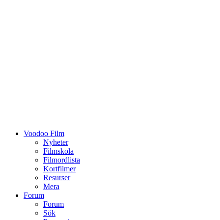
Voodoo Film
Nyheter
Filmskola
Filmordlista
Kortfilmer
Resurser
Mera
Forum
Forum
Sök