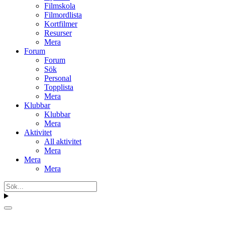
Filmskola
Filmordlista
Kortfilmer
Resurser
Mera
Forum
Forum
Sök
Personal
Topplista
Mera
Klubbar
Klubbar
Mera
Aktivitet
All aktivitet
Mera
Mera
Mera