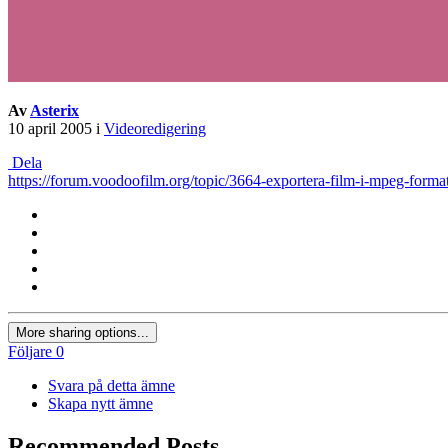
Av
Asterix
10 april 2005
i
Videoredigering
Dela
https://forum.voodoofilm.org/topic/3664-exportera-film-i-mpeg-format
More sharing options...
Följare
0
Svara på detta ämne
Skapa nytt ämne
Recommended Posts