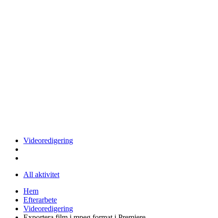
Videoredigering
All aktivitet
Hem
Efterarbete
Videoredigering
Exportera film i mpeg format i Premiere