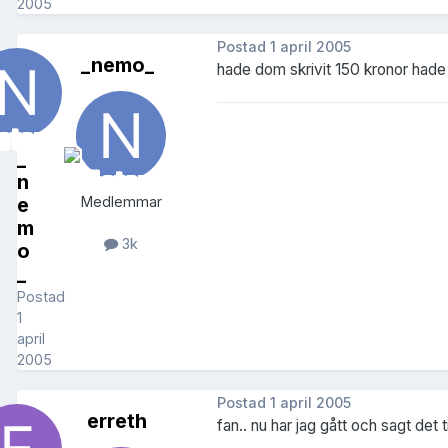
2005
Postad
1 april 2005
_nemo_
hade dom skrivit 150 kronor hade
_
n
e
Medlemmar
m
3k
o
_
Postad
1
april
2005
Postad
1 april 2005
erreth
fan.. nu har jag gått och sagt det 