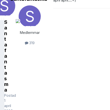
april april....=)
S
a
n
Medlemmar
t
319
a
f
a
n
t
a
s
m
a
Postad
1
april