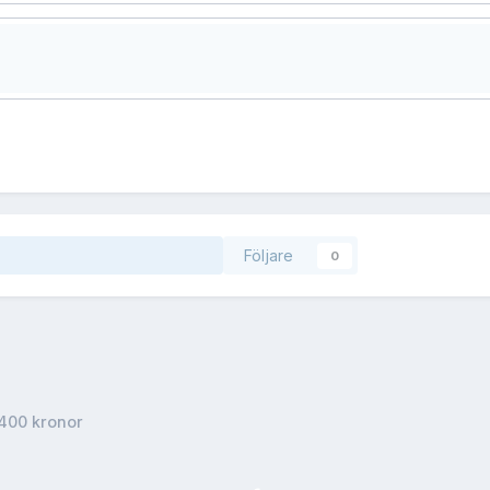
Följare
0
l 400 kronor