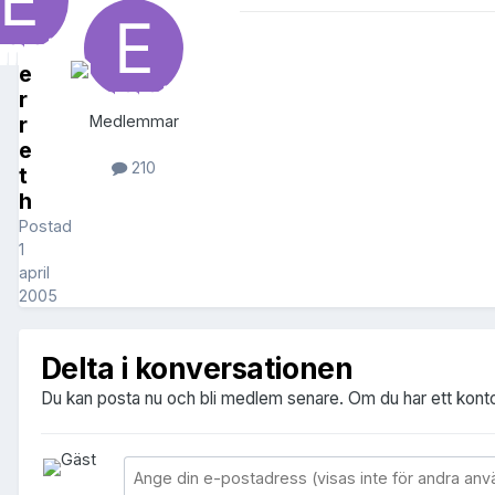
e
r
r
Medlemmar
e
210
t
h
Postad
1
april
2005
Delta i konversationen
Du kan posta nu och bli medlem senare. Om du har ett kont