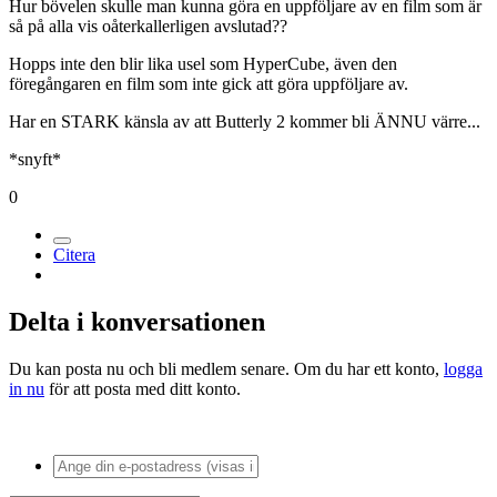
Medlemmar
2,7k
Postad
24 mars 2005
Vafalls!?
Hur bövelen skulle man kunna göra en uppföljare av en film som är
så på alla vis oåterkallerligen avslutad??
Hopps inte den blir lika usel som HyperCube, även den
föregångaren en film som inte gick att göra uppföljare av.
Har en STARK känsla av att Butterly 2 kommer bli ÄNNU värre...
*snyft*