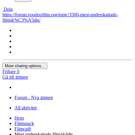
×
Ditt tidigare innehåll har återställts.
Rensa redigerare
×
Du kan inte klistra in bilder direkt. Ladda upp eller sätt in bilder
från URL.
Lägg in bild från URL
×
Skrivbord
Surfplatta
Telefon
Skicka
Dela
https://forum.voodoofilm.org/topic/3500-mest-underskattade-
filmsk%C3%A5dis/