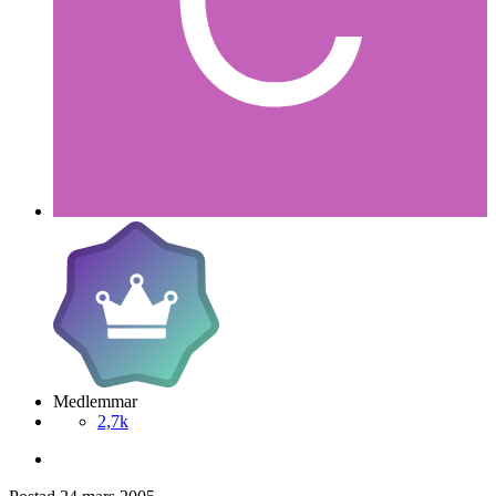
Medlemmar
2,7k