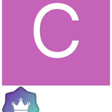
Håller med om Butterfly Effect, den är grymt bra. Hörde tyvärr att
den ska få en uppföljare som ska regisseras av John Leonetti (Mortal
kombat 2). Det bådar inte gott...
0
Citera