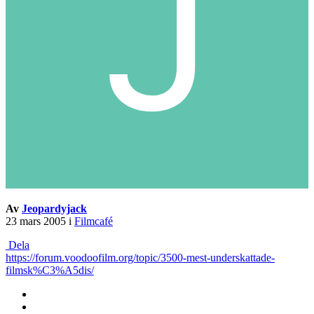
Av
Jeopardyjack
23 mars 2005
i
Filmcafé
Dela
https://forum.voodoofilm.org/topic/3500-mest-underskattade-
filmsk%C3%A5dis/