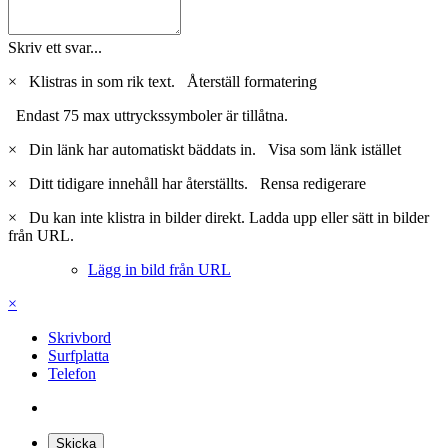
0
Citera
Delta i konversationen
Du kan posta nu och bli medlem senare. Om du har ett konto,
logga
in nu
för att posta med ditt konto.
Skriv ett svar...
×
Klistras in som rik text.
Återställ formatering
Endast 75 max uttryckssymboler är tillåtna.
×
Din länk har automatiskt bäddats in.
Visa som länk istället