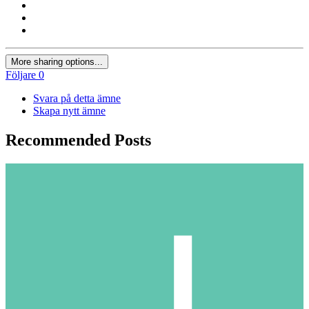
More sharing options...
Följare
0
Svara på detta ämne
Skapa nytt ämne
Recommended Posts