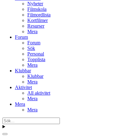
Nyheter
Filmskola
Filmordlista
Kortfilmer
Resurser
Mera
Forum
Forum
Sök
Personal
Topplista
Mera
Klubbar
Klubbar
Mera
Aktivitet
All aktivitet
Mera
Mera
Mera