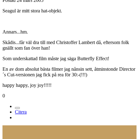
Postad
24 mars 2005
Seagul är mitt stora hat-objekt.
Annars...hm.
Skådis...får väl dra till med Christoffer Lambert då, eftersom folk
gnällt som fan över han!
Som underskattad film måste jag säga Butterfly Effect!
En av dom absolut bästa filmer jag nånsin sett, åtminstonde Director
´s Cut-versionen jag fick på rea för 30:-(!!!)
happy happy, joy joy!!!!!
0
Citera