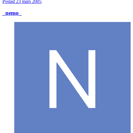
Postad
23 mars 2005
_nemo_