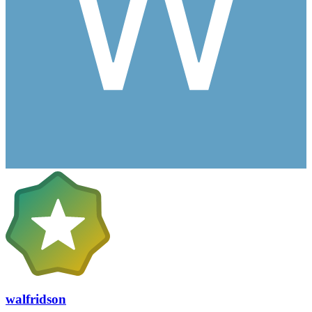
walfridson