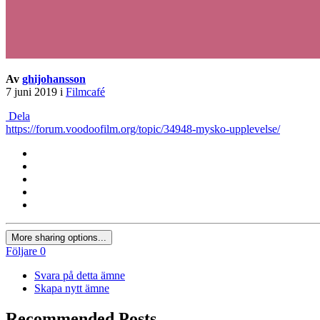
Av
ghijohansson
7 juni 2019
i
Filmcafé
Dela
https://forum.voodoofilm.org/topic/34948-mysko-upplevelse/
More sharing options...
Följare
0
Svara på detta ämne
Skapa nytt ämne
Recommended Posts