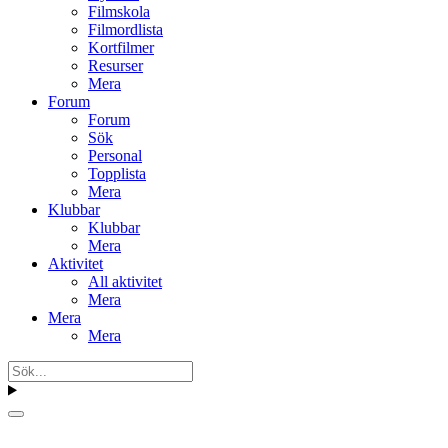
Filmskola
Filmordlista
Kortfilmer
Resurser
Mera
Forum
Forum
Sök
Personal
Topplista
Mera
Klubbar
Klubbar
Mera
Aktivitet
All aktivitet
Mera
Mera
Mera