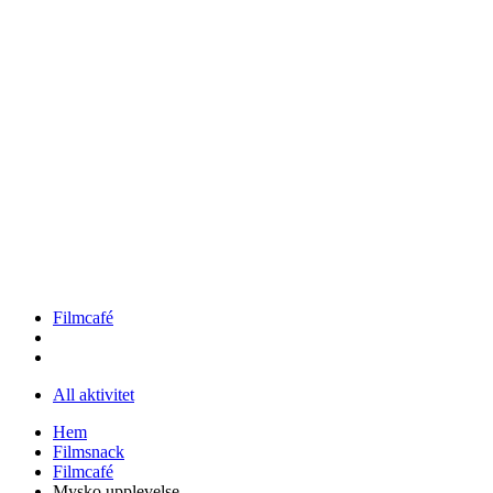
Filmcafé
All aktivitet
Hem
Filmsnack
Filmcafé
Mysko upplevelse