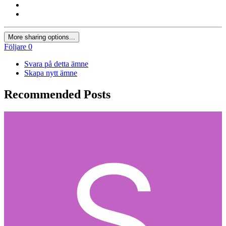
More sharing options...
Följare
0
Svara på detta ämne
Skapa nytt ämne
Recommended Posts