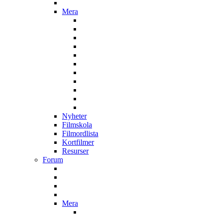
Mera
Nyheter
Filmskola
Filmordlista
Kortfilmer
Resurser
Forum
Mera