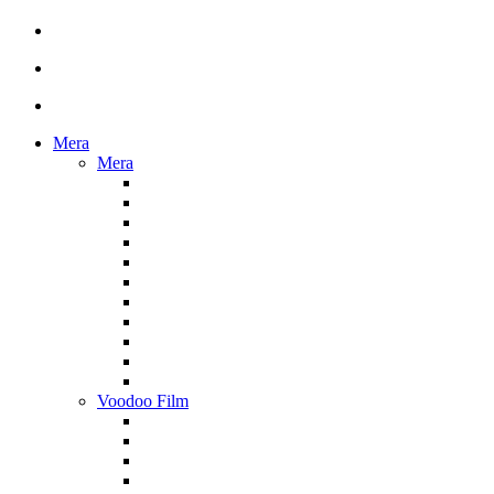
Mera
Mera
Voodoo Film