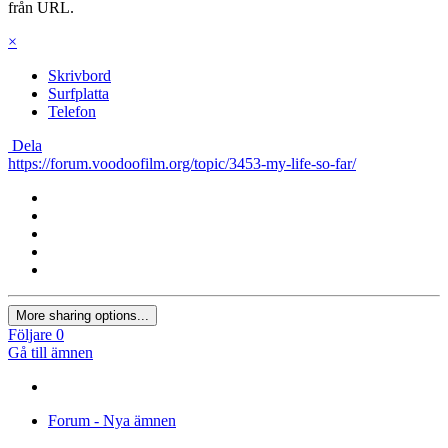
från URL.
×
Skrivbord
Surfplatta
Telefon
Dela
https://forum.voodoofilm.org/topic/3453-my-life-so-far/
More sharing options...
Följare
0
Gå till ämnen
Forum - Nya ämnen