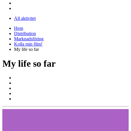
All aktivitet
Hem
Distribution
Marknadsföring
Kolla min film!
My life so far
My life so far