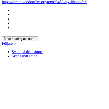
https://forum.voodoofilm.org/topic/3453-my-life-so-far/
More sharing options...
Följare
0
Svara på detta ämne
Skapa nytt ämne