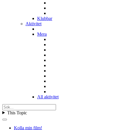
Klubbar
Aktivitet
Mera
All aktivitet
This Topic
Kolla min film!