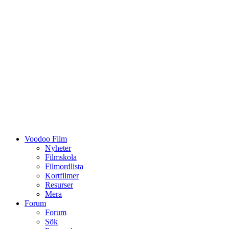
Voodoo Film
Nyheter
Filmskola
Filmordlista
Kortfilmer
Resurser
Mera
Forum
Forum
Sök