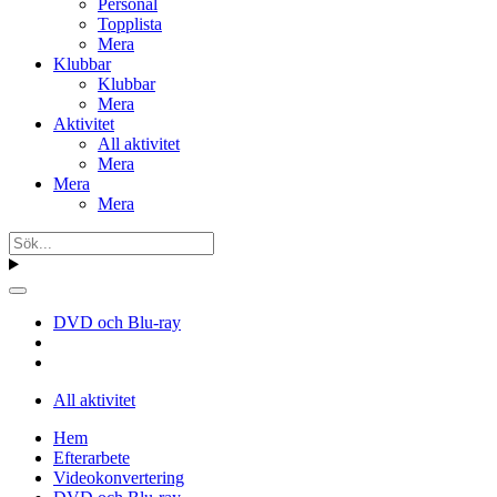
Personal
Topplista
Mera
Klubbar
Klubbar
Mera
Aktivitet
All aktivitet
Mera
Mera
Mera
DVD och Blu-ray
All aktivitet
Hem
Efterarbete
Videokonvertering