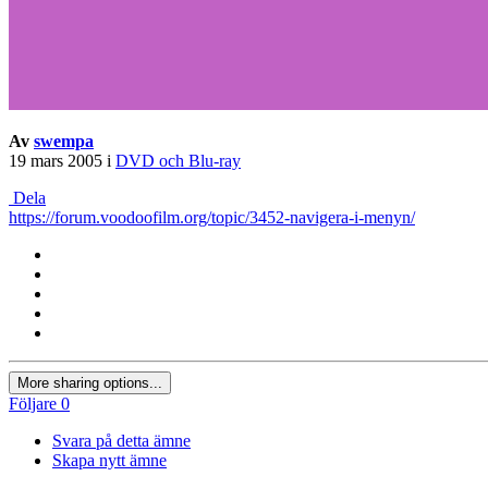
Av
swempa
19 mars 2005
i
DVD och Blu-ray
Dela
https://forum.voodoofilm.org/topic/3452-navigera-i-menyn/
More sharing options...
Följare
0
Svara på detta ämne
Skapa nytt ämne