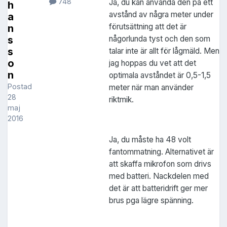
748
Ja, du kan använda den på ett
h
avstånd av några meter under
a
förutsättning att det är
n
någorlunda tyst och den som
s
s
talar inte är allt för lågmäld. Men
o
jag hoppas du vet att det
n
optimala avståndet är 0,5-1,5
Postad
meter när man använder
28
riktmik.
maj
2016
Ja, du måste ha 48 volt
fantommatning. Alternativet är
att skaffa mikrofon som drivs
med batteri. Nackdelen med
det är att batteridrift ger mer
brus pga lägre spänning.