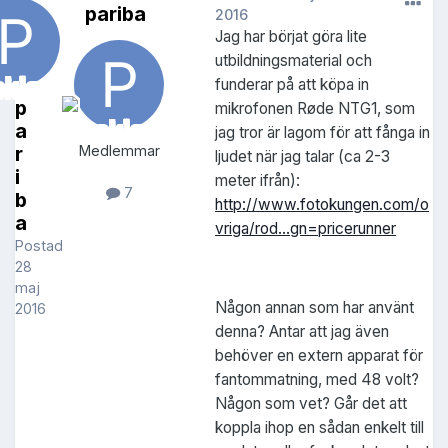
pariba
2016
Jag har börjat göra lite
utbildningsmaterial och
funderar på att köpa in
p
mikrofonen Røde NTG1, som
a
jag tror är lagom för att fånga in
r
Medlemmar
ljudet när jag talar (ca 2-3
i
meter ifrån):
7
b
http://www.fotokungen.com/o
a
vriga/rod...gn=pricerunner
Postad
28
maj
Någon annan som har använt
2016
denna? Antar att jag även
behöver en extern apparat för
fantommatning, med 48 volt?
Någon som vet? Går det att
koppla ihop en sådan enkelt till