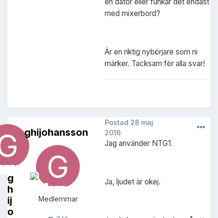
en dator eller funkar det endast
med mixerbord?
Är en riktig nybörjare som ni
märker. Tacksam för alla svar!
Postad
28 maj
ghijohansson
2016
Jag använder NTG1.
g
Ja, ljudet är okej.
h
ij
Medlemmar
o