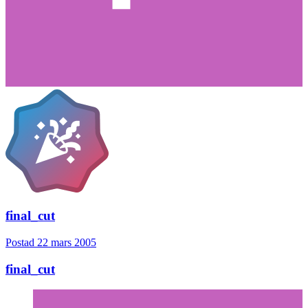
final_cut
Postad
22 mars 2005
final_cut