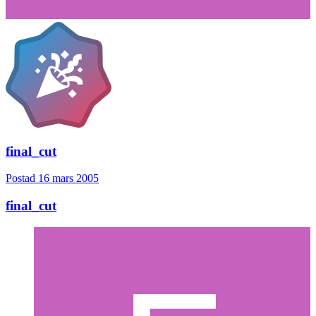
final_cut
Postad
16 mars 2005
final_cut