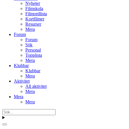
Nyheter
Filmskola
Filmordlista
Kortfilmer
Resurser
Mera
Forum
Forum
Sök
Personal
Topplista
Mera
Klubbar
Klubbar
Mera
Aktivitet
All aktivitet
Mera
Mera
Mera