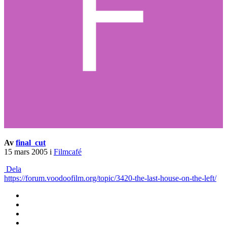
Av
final_cut
15 mars 2005
i
Filmcafé
Dela
https://forum.voodoofilm.org/topic/3420-the-last-house-on-the-left/