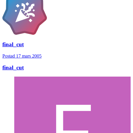
final_cut
Postad
17 mars 2005
final_cut