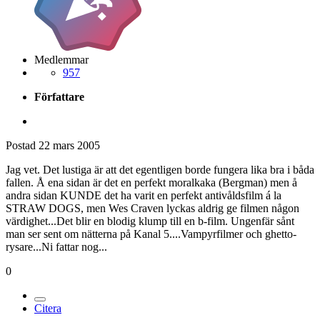
Medlemmar
957
Författare
Postad
22 mars 2005
Jag vet. Det lustiga är att det egentligen borde fungera lika bra i båda
fallen. Å ena sidan är det en perfekt moralkaka (Bergman) men å
andra sidan KUNDE det ha varit en perfekt antivåldsfilm á la
STRAW DOGS, men Wes Craven lyckas aldrig ge filmen någon
värdighet...Det blir en blodig klump till en b-film. Ungenfär sånt
man ser sent om nätterna på Kanal 5....Vampyrfilmer och ghetto-
rysare...Ni fattar nog...
0
Citera