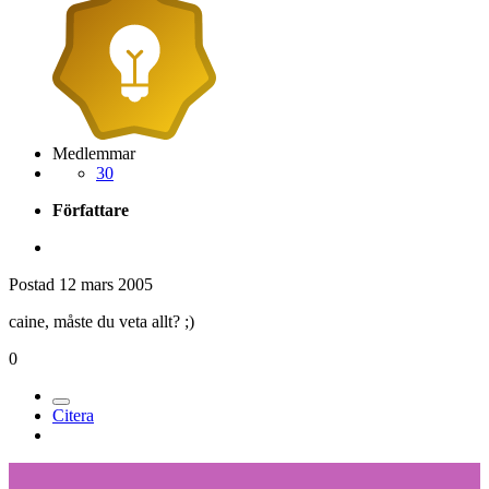
Medlemmar
30
Författare
Postad
12 mars 2005
caine, måste du veta allt? ;)
0
Citera