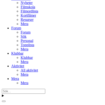
Nyheter
Filmskola
Filmordlista
Kortfilmer
Resurser
Mera
Forum
Forum
Sök
Personal
Topplista
Mera
Klubbar
Klubbar
Mera
Aktivitet
All aktivitet
Mera
Mera
Mera