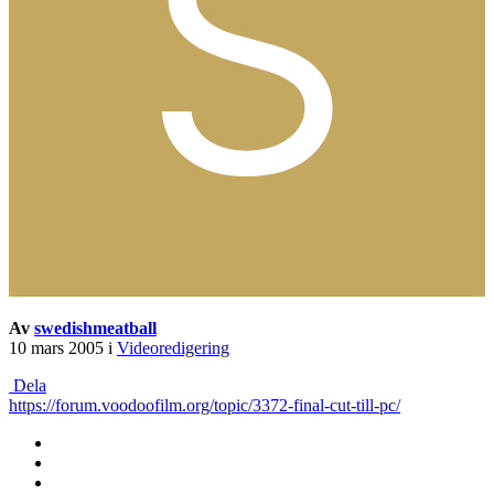
Av
swedishmeatball
10 mars 2005
i
Videoredigering
Dela
https://forum.voodoofilm.org/topic/3372-final-cut-till-pc/