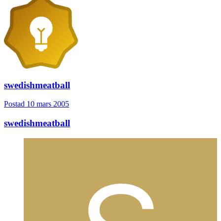
swedishmeatball
Postad
10 mars 2005
swedishmeatball