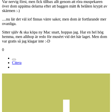
Var nervig först, men fick tillbax allt genom att röra muspekaren
över dom uppätna delarna efter att baggen mätt & belåten krypit av
skärmen :-)
....nu lär det väl iof finnas värre saker, men dom är fortfarande mer
ovanliga.
Sitter själv & ska köpa ny Mac snart, hoppas jag. Har en hel hög
hemma, men allihop är redo för muséet vid det här laget. Men dom
var gratis så jag klagar inte :-D
0
Citera