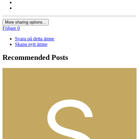
More sharing options...
Följare
0
Svara på detta ämne
Skapa nytt ämne
Recommended Posts