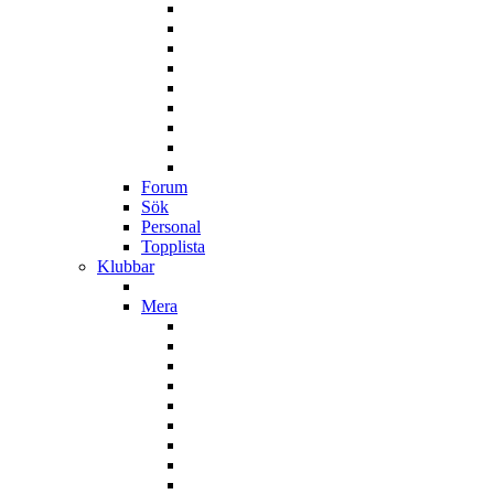
Forum
Sök
Personal
Topplista
Klubbar
Mera