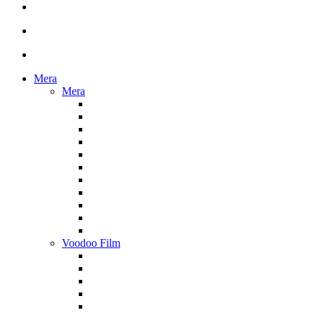
Mera
Mera
Voodoo Film