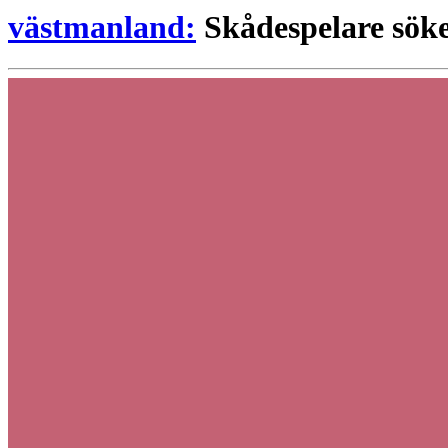
västmanland:
Skådespelare söke