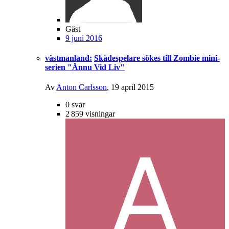
Gäst
9 juni 2016
västmanland:
Skådespelare sökes till Zombie mini-
serien "Ännu Vid Liv"
Av
Anton Carlsson
,
19 april 2015
0
svar
2 859
visningar