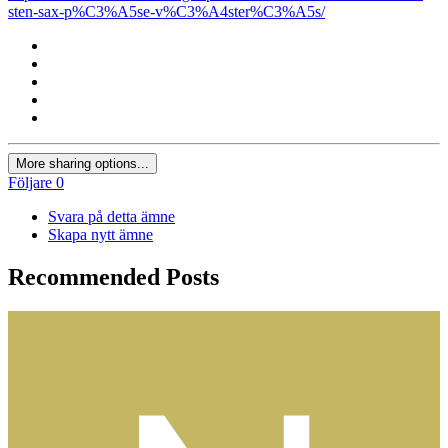
sten-sax-p%C3%A5se-v%C3%A4ster%C3%A5s/
More sharing options...
Följare
0
Svara på detta ämne
Skapa nytt ämne
Recommended Posts