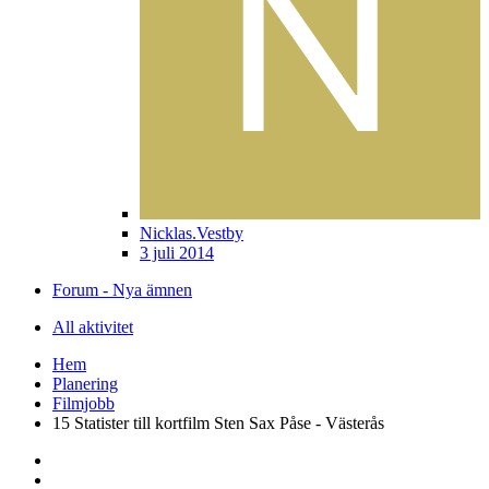
Nicklas.Vestby
3 juli 2014
Forum - Nya ämnen
All aktivitet
Hem
Planering
Filmjobb
15 Statister till kortfilm Sten Sax Påse - Västerås