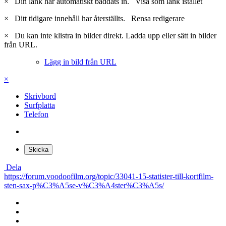
×
Din länk har automatiskt bäddats in.
Visa som länk istället
×
Ditt tidigare innehåll har återställts.
Rensa redigerare
×
Du kan inte klistra in bilder direkt. Ladda upp eller sätt in bilder
från URL.
Lägg in bild från URL
×
Skrivbord
Surfplatta
Telefon
Skicka
Dela
https://forum.voodoofilm.org/topic/33041-15-statister-till-kortfilm-
sten-sax-p%C3%A5se-v%C3%A4ster%C3%A5s/