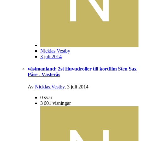
Nicklas.Vestby
3 juli 2014
västmanland:
2st Huvudroller till kortfilm Sten Sax
Påse - Västerås
Av
Nicklas.Vestby
,
3 juli 2014
0
svar
3 601
visningar