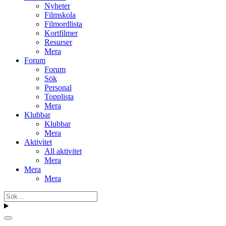
Nyheter
Filmskola
Filmordlista
Kortfilmer
Resurser
Mera
Forum
Forum
Sök
Personal
Topplista
Mera
Klubbar
Klubbar
Mera
Aktivitet
All aktivitet
Mera
Mera
Mera