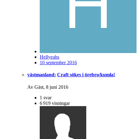
Hellyeahs
10 september 2016
västmanland:
Craft sökes i örebro/kumla!
Av Gäst,
8 juni 2016
1
svar
6 919
visningar