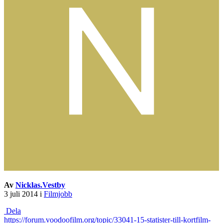
Av
Nicklas.Vestby
3 juli 2014
i
Filmjobb
Dela
https://forum.voodoofilm.org/topic/33041-15-statister-till-kortfilm-