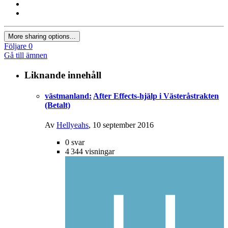
More sharing options...
Följare
0
Gå till ämnen
Liknande innehåll
västmanland:
After Effects-hjälp i Västeråstrakten
(Betalt)
Av
Hellyeahs
,
10 september 2016
0
svar
4 344
visningar