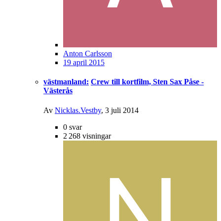
Anton Carlsson
19 april 2015
västmanland:
Crew till kortfilm, Sten Sax Påse -
Västerås
Av
Nicklas.Vestby
,
3 juli 2014
0
svar
2 268
visningar