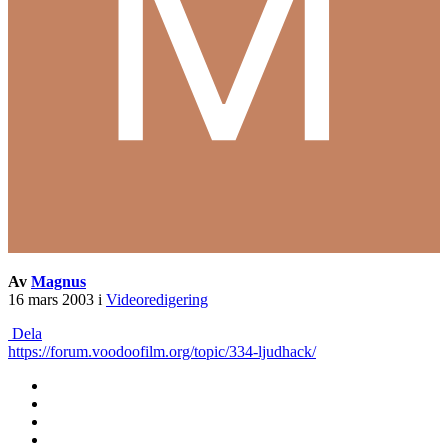
Av
Magnus
16 mars 2003
i
Videoredigering
Dela
https://forum.voodoofilm.org/topic/334-ljudhack/