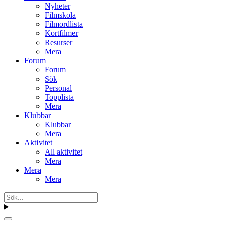
Nyheter
Filmskola
Filmordlista
Kortfilmer
Resurser
Mera
Forum
Forum
Sök
Personal
Topplista
Mera
Klubbar
Klubbar
Mera
Aktivitet
All aktivitet
Mera
Mera
Mera