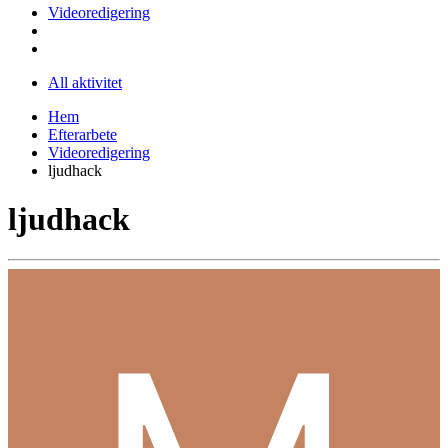
Videoredigering
All aktivitet
Hem
Efterarbete
Videoredigering
ljudhack
ljudhack