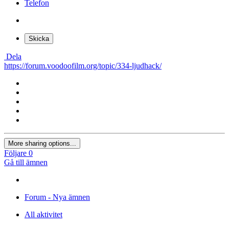
Telefon
Skicka
Dela
https://forum.voodoofilm.org/topic/334-ljudhack/
More sharing options...
Följare
0
Gå till ämnen
Forum - Nya ämnen
All aktivitet